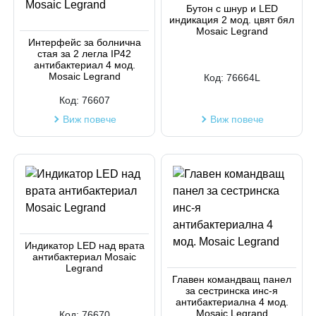
Бутон с шнур и LED
индикация 2 мод. цвят бял
Код на артикул
Mosaic Legrand
Интерфейс за болнична
стая за 2 легла IP42
антибактериал 4 мод.
Mosaic Legrand
Код:
76664L
Код:
76607
Виж повече
Виж повече
Индикатор LED над врата
антибактериал Mosaic
Legrand
Главен командващ панел
за сестринска инс-я
антибактериална 4 мод.
Mosaic Legrand
Код:
76670