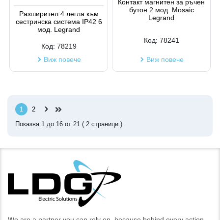
Контакт магнитен за ръчен
бутон 2 мод. Mosaic
Разширител 4 легла към
Legrand
сестринска система IP42 6
мод. Legrand
Код:
78241
Код:
78219
Виж повече
Виж повече
›
1
2
Показва
1
до
16
от
21
(
2
страници )
We are a partner you can rely on, because behind every action