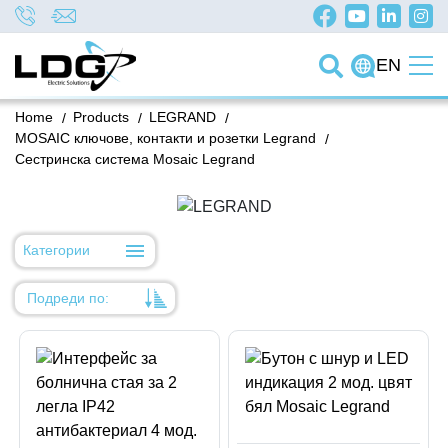
EN
Home
/
Products
/
LEGRAND
/
MOSAIC ключове, контакти и розетки Legrand
/
Сестринска система Mosaic Legrand
Категории
Подреди по:
Уместност
Име
Име
Код на артикул