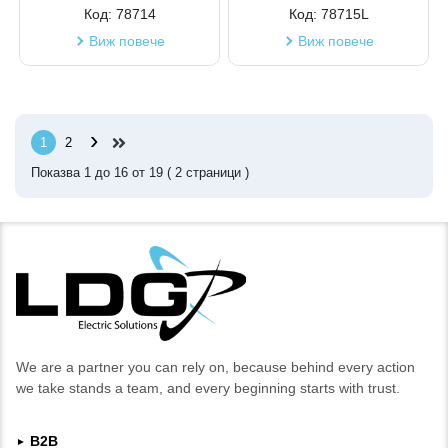
Код:
78714
Код:
78715L
Виж повече
Виж повече
›
1
2
Показва
1
до
16
от
19
(
2
страници )
We are a partner you can rely on, because behind every action
we take stands a team, and every beginning starts with trust.
B2B
►