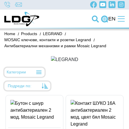
EN
Home
/
Products
/
LEGRAND
/
MOSAIC ключове, контакти и розетки Legrand
/
Антибактериални механизми и рамки Mosaic Legrand
Категории
Подреди по:
Уместност
Име
Име
Код на артикул