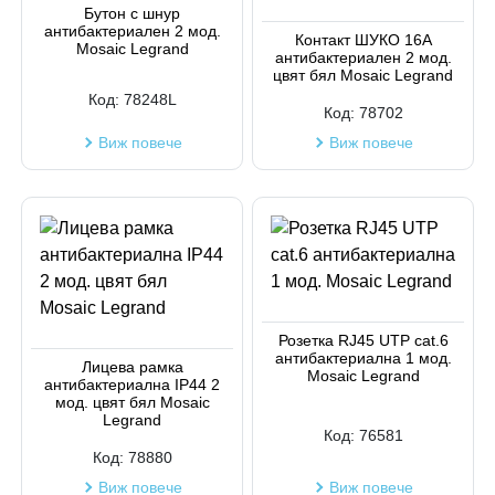
Бутон с шнур
антибактериален 2 мод.
Код на артикул
Контакт ШУКО 16A
Mosaic Legrand
антибактериален 2 мод.
цвят бял Mosaic Legrand
Код:
78248L
Код:
78702
Виж повече
Виж повече
Розетка RJ45 UTP cat.6
антибактериална 1 мод.
Лицева рамка
Mosaic Legrand
антибактериална IP44 2
мод. цвят бял Mosaic
Legrand
Код:
76581
Код:
78880
Виж повече
Виж повече