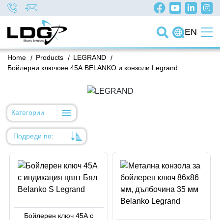
EN
Home
/
Products
/
LEGRAND
/
Бойлерни ключове 45А BELANKO и конзоли Legrand
Категории
Подреди по:
Уместност
Име
Име
Код на артикул
Бойлерен ключ 45А с