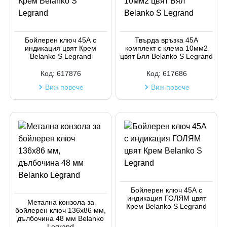
Бойлерен ключ 45А с
Твърда връзка 45A
индикация цвят Крем
комплект с клема 10мм2
Belanko S Legrand
цвят Бял Belanko S Legrand
Код:
617876
Код:
617686
Виж повече
Виж повече
Бойлерен ключ 45А с
индикация ГОЛЯМ цвят
Метална конзола за
Крем Belanko S Legrand
бойлерен ключ 136x86 мм,
дълбочина 48 мм Belanko
Legrand