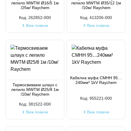
лепило MWTM Ø16/5 1м
лепило MWTM Ø35/12 1м
/25м/ Raychem
/10м/ Raychem
Код:
262852-000
Код:
413206-000
Виж повече
Виж повече
Кабелна муфа СМНН 95…
240мм² 1kV Raychem
Термосвиваем шлаух с
лепило MWTM Ø25/8 1м
/10м/ Raychem
Код:
955221-000
Код:
381522-000
Виж повече
Виж повече