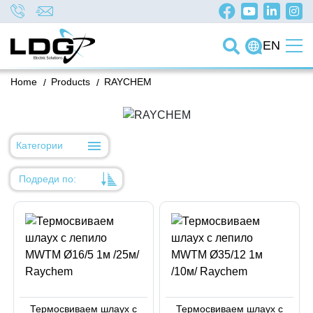
EN
Home
/
Products
/
RAYCHEM
Категории
Подреди по:
Уместност
Име
Име
Код на артикул
Код на артикул
Термосвиваем шлаух с
Термосвиваем шлаух с