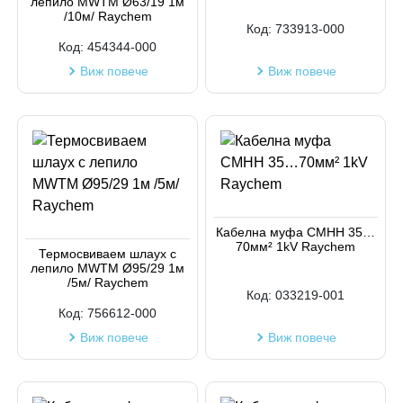
лепило MWTM Ø63/19 1м
/10м/ Raychem
Код:
733913-000
Код:
454344-000
Виж повече
Виж повече
Кабелна муфа СМНН 35…
70мм² 1kV Raychem
Термосвиваем шлаух с
лепило MWTM Ø95/29 1м
/5м/ Raychem
Код:
033219-001
Код:
756612-000
Виж повече
Виж повече