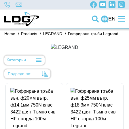
EN
Home
/
Products
/
LEGRAND
/
Гофрирани тръби Legrand
Категории
Подреди по:
Уместност
Име
Име
Код на артикул
Код на артикул