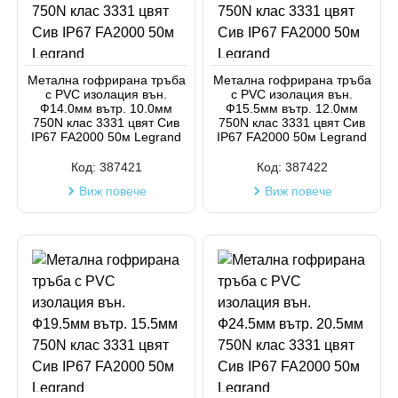
Метална гофрирана тръба
Метална гофрирана тръба
с PVC изолация вън.
с PVC изолация вън.
Ф14.0мм вътр. 10.0мм
Ф15.5мм вътр. 12.0мм
750N клас 3331 цвят Сив
750N клас 3331 цвят Сив
IP67 FA2000 50м Legrand
IP67 FA2000 50м Legrand
Код:
387421
Код:
387422
Виж повече
Виж повече