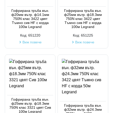
Гофрирана тръба вън.
Гофрирана тръба вън.
ф20мм вътр. ф14.1мм
ф25мм вътр. ф18.3мм
750N клас 3422 цвят
750N клас 3422 цвят
Тъмно сив HF с корда
Тъмно сив HF с корда
100м Legrand
100м Legrand
Код:
651220
Код:
651225
Виж повече
Виж повече
Гофрирана тръба вън.
ф25мм вътр. ф18.3мм
Гофрирана тръба вън.
750N клас 3321 цвят Сив
ф32мм вътр. ф24.3мм
100м Legrand