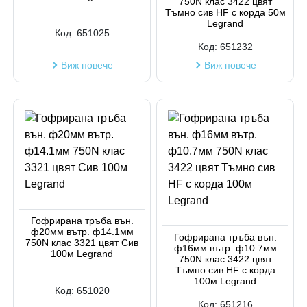
750N клас 3422 цвят
Тъмно сив HF с корда 50м
Legrand
Код:
651025
Код:
651232
Виж повече
Виж повече
Гофрирана тръба вън.
ф20мм вътр. ф14.1мм
Гофрирана тръба вън.
750N клас 3321 цвят Сив
ф16мм вътр. ф10.7мм
100м Legrand
750N клас 3422 цвят
Тъмно сив HF с корда
100м Legrand
Код:
651020
Код:
651216