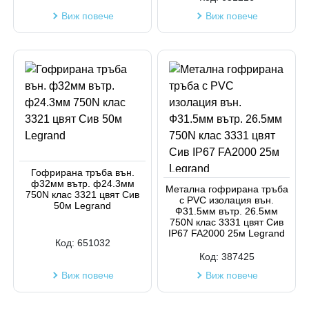
Виж повече
Виж повече
Гофрирана тръба вън.
ф32мм вътр. ф24.3мм
Метална гофрирана тръба
750N клас 3321 цвят Сив
с PVC изолация вън.
50м Legrand
Ф31.5мм вътр. 26.5мм
750N клас 3331 цвят Сив
IP67 FA2000 25м Legrand
Код:
651032
Код:
387425
Виж повече
Виж повече