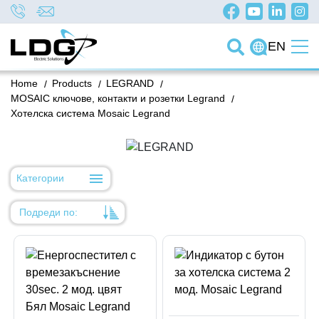
EN
Home
/
Products
/
LEGRAND
/
MOSAIC ключове, контакти и розетки Legrand
/
Хотелска система Mosaic Legrand
Категории
Подреди по:
Уместност
Име
Име
Код на артикул