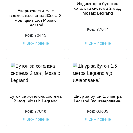
Индикатор с бутон за
хотелска система 2 мод.
Код на артикул
Енергоспестител с
Mosaic Legrand
времезакъснение 30sec. 2
мод. цвят Бял Mosaic
Legrand
Код:
77047
Код:
78445
Виж повече
Виж повече
Бутон за хотелска система
Шнур за бутон 1.5 метра
2 мод. Mosaic Legrand
Legrand /до изчерпване/
Код:
77048
Код:
89805
Виж повече
Виж повече