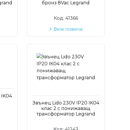
grand
бронз 8Vac Legrand
Код:
41366
Виж повече
 IK04
Звънец Lido 230V IP20 IK04
клас 2 с понижаващ
трансформатор Legrand
Код:
41243