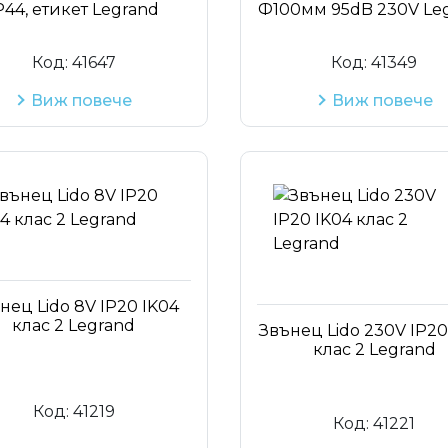
P44, етикет Legrand
Ф100мм 95dB 230V Le
Код:
41647
Код:
41349
Виж повече
Виж повече
нец Lido 8V IP20 IK04
клас 2 Legrand
Звънец Lido 230V IP20
клас 2 Legrand
Код:
41219
Код:
41221