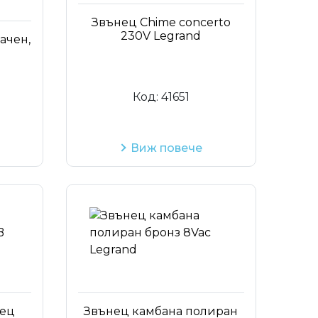
Код на артикул
Звънец Chime concerto
230V Legrand
ачен,
Код:
41651
Виж повече
нец
Звънец камбана полиран