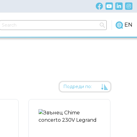
EN
Подреди по:
Уместност
Име
Име
Код на артикул