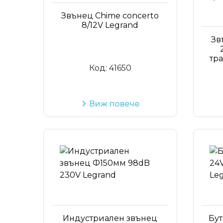
Звънец Chime concerto
8/12V Legrand
Зв
тр
Код:
41650
Виж повече
Индустриален звънец
Бут