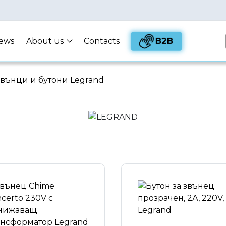
B2B
ews
About us
Contacts
вънци и бутони Legrand