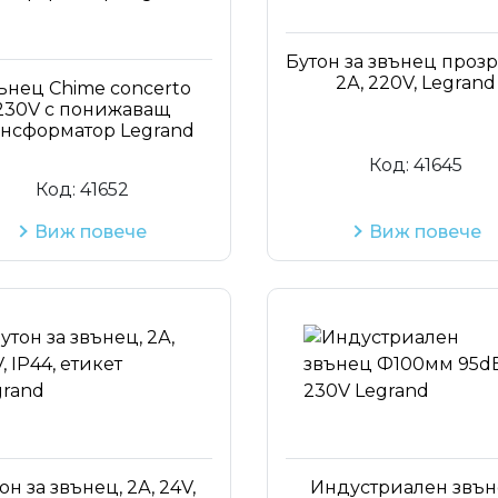
Бутон за звънец прозр
2А, 220V, Legrand
ънец Chime concerto
230V с понижаващ
ансформатор Legrand
Код:
41645
Код:
41652
Виж повече
Виж повече
он за звънец, 2А, 24V,
Индустриален звъ