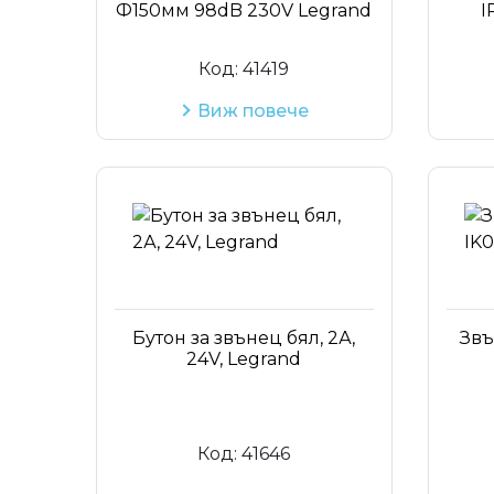
Ф150мм 98dB 230V Legrand
I
Код:
41419
Виж повече
Бутон за звънец бял, 2А,
Звъ
24V, Legrand
Код:
41646