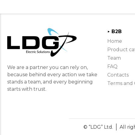
B2B
►
Home
Product ca
Team
FAQ
We are a partner you can rely on,
because behind every action we take
Contacts
stands a team, and every beginning
Terms and 
starts with trust.
© “LDG” Ltd.
All ri