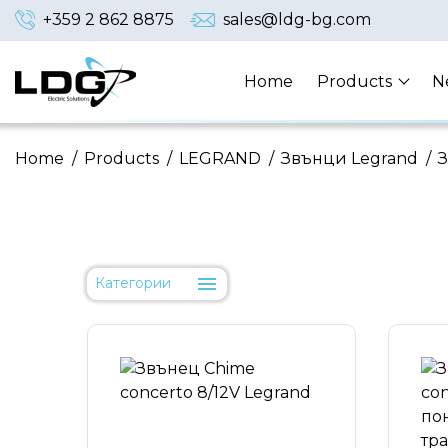
+359 2 862 8875
sales@ldg-bg.com
Home
Products
N
Home
/
Products
/
LEGRAND
/
Звънци Legrand
/
З
Категории