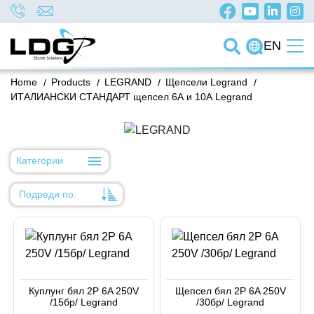
EN
Home
/
Products
/
LEGRAND
/
Щепсели Legrand
/
ИТАЛИАНСКИ СТАНДАРТ щепсел 6А и 10А Legrand
Категории
Подреди по:
Уместност
Име
Име
Куплунг бял 2P 6A 250V
Щепсел бял 2P 6A 250V
Код на артикул
/15бр/ Legrand
/30бр/ Legrand