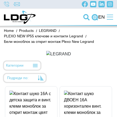
EN
Home
/
Products
/
LEGRAND
/
PLEXO NEW IP55 ключове и контакти Legrand
/
Бели моноблок за открит монтаж Plexo New Legrand
Категории
Подреди по:
Уместност
Име
Име
Код на артикул