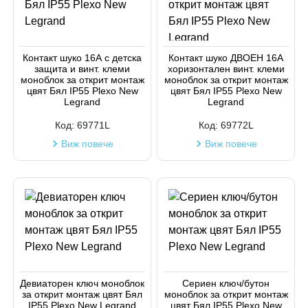
Код на артикул
Контакт шуко 16А с детска
Контакт шуко ДВОЕН 16А
защита и винт. клеми
хоризонтален винт. клеми
моноблок за открит монтаж
моноблок за открит монтаж
цвят Бял IP55 Plexo New
цвят Бял IP55 Plexo New
Legrand
Legrand
Код:
69771L
Код:
69772L
Виж повече
Виж повече
Девиаторен ключ моноблок
Сериен ключ/бутон
за открит монтаж цвят Бял
моноблок за открит монтаж
IP55 Plexo New Legrand
цвят Бял IP55 Plexo New