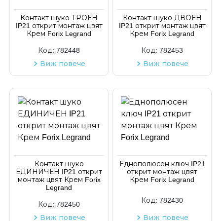
Код на артикул
Контакт шуко ТРОЕН
Контакт шуко ДВОЕН
IP21 открит монтаж цвят
IP21 открит монтаж цвят
Крем Forix Legrand
Крем Forix Legrand
Код:
782448
Код:
782453
Виж повече
Виж повече
Контакт шуко
Еднополюсен ключ IP21
ЕДИНИЧЕН IP21 открит
открит монтаж цвят
монтаж цвят Крем Forix
Крем Forix Legrand
Legrand
Код:
782430
Код:
782450
Виж повече
Виж повече