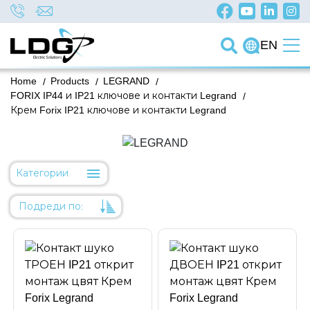
EN
Home
/
Products
/
LEGRAND
/
FORIX IP44 и IP21 ключове и контакти Legrand
/
Крем Forix IP21 ключове и контакти Legrand
Категории
Подреди по:
Уместност
Име
Име
Код на артикул