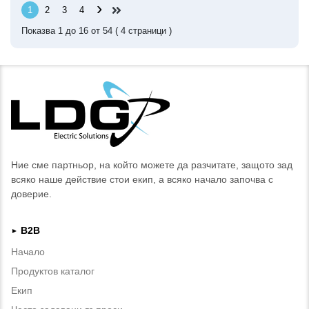
›
1
2
3
4
Показва
1
до
16
от
54
(
4
страници )
Ние сме партньор, на който можете да разчитате, защото зад
всяко наше действие стои екип, а всяко начало започва с
доверие.
B2B
►
Начало
Продуктов каталог
Екип