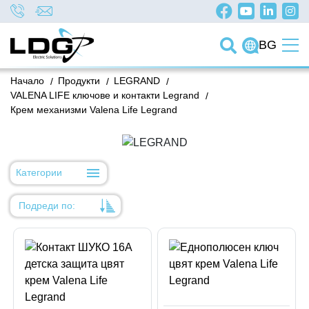
BG
Начало
/
Продукти
/
LEGRAND
/
VALENA LIFE ключове и контакти Legrand
/
Крем механизми Valena Life Legrand
Категории
Подреди по:
Уместност
Име
Име
Код на артикул