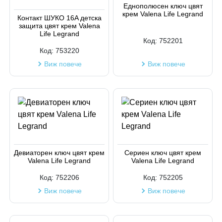
Еднополюсен ключ цвят
крем Valena Life Legrand
Код на артикул
Контакт ШУКО 16A детска
защита цвят крем Valena
Life Legrand
Код:
752201
Код:
753220
Виж повече
Виж повече
Девиаторен ключ цвят крем
Сериен ключ цвят крем
Valena Life Legrand
Valena Life Legrand
Код:
752206
Код:
752205
Виж повече
Виж повече