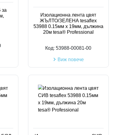
 за
Изолационна лента цвят
м,
ЖЪЛТО/ЗЕЛЕНА tesaflex
53988 0.15мм х 19мм, дължина
20м tesa® Professional
0
Код:
53988-00081-00
Виж повече