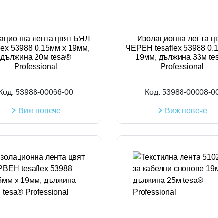
ационна лента цвят БЯЛ
Изолационна лента ц
flex 53988 0.15мм х 19мм,
ЧЕРЕН tesaflex 53988 0.
дължина 20м tesa®
19мм, дължина 33м te
Professional
Professional
Код:
53988-00066-00
Код:
53988-00008-0
Виж повече
Виж повече