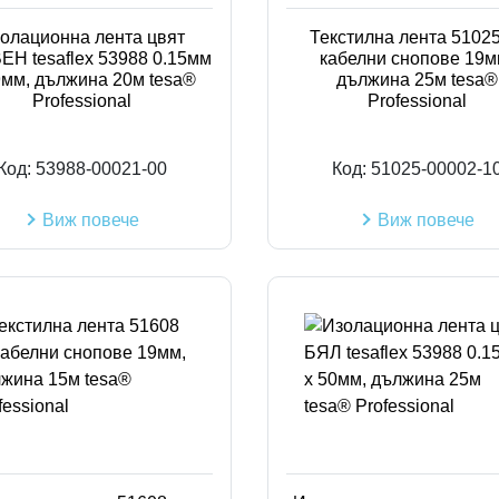
олационна лента цвят
Текстилна лента 51025
Н tesaflex 53988 0.15мм
кабелни снопове 19м
9мм, дължина 20м tesa®
дължина 25м tesa®
Professional
Professional
Код:
53988-00021-00
Код:
51025-00002-1
Виж повече
Виж повече