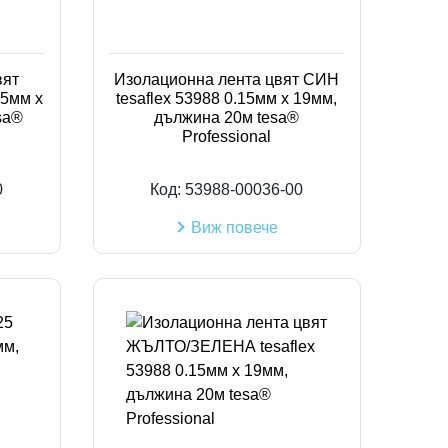
Код на артикул
вят
Изолационна лента цвят СИН
15мм х
tesaflex 53988 0.15мм х 19мм,
sa®
дължина 20м tesa®
Professional
0
Код:
53988-00036-00
Виж повече