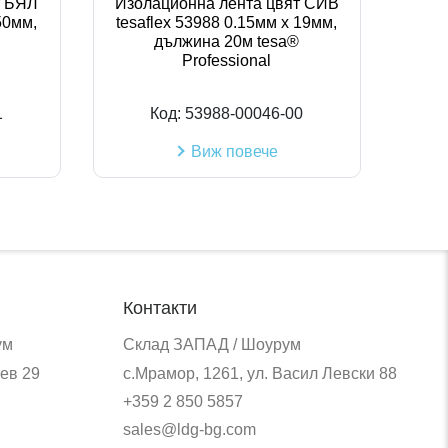
т БЯЛ
Изолационна лента цвят СИВ
50мм,
tesaflex 53988 0.15мм х 19мм,
дължина 20м tesa®
Professional
1
Код:
53988-00046-00
Виж повече
Контакти
ум
Склад ЗАПАД / Шоурум
ев 29
с.Мрамор, 1261, ул. Васил Левски 88
+359 2 850 5857
sales@ldg-bg.com