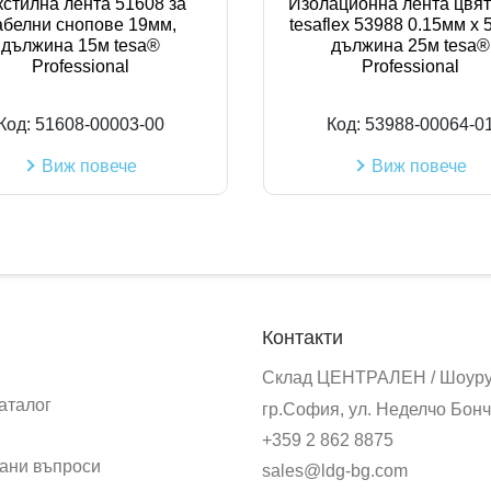
кстилна лента 51608 за
Изолационна лента цвя
абелни снопове 19мм,
tesaflex 53988 0.15мм х 
дължина 15м tesa®
дължина 25м tesa®
Professional
Professional
Код:
51608-00003-00
Код:
53988-00064-0
Виж повече
Виж повече
Контакти
Склад ЦЕНТРАЛЕН / Шоур
аталог
гр.София, ул. Неделчо Бонч
+359 2 862 8875
ани въпроси
sales@ldg-bg.com