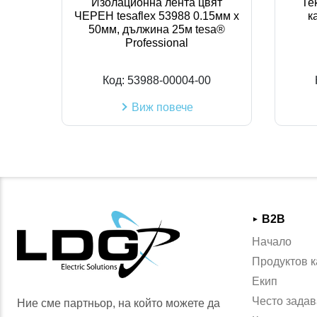
Изолационна лента цвят
Те
ЧЕРЕН tesaflex 53988 0.15мм х
к
50мм, дължина 25м tesa®
Professional
Код:
53988-00004-00
Виж повече
B2B
►
Начало
Продуктов к
Екип
Често задав
Ние сме партньор, на който можете да