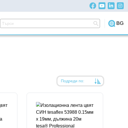
BG
Подреди по:
Уместност
Име
Име
Код на артикул