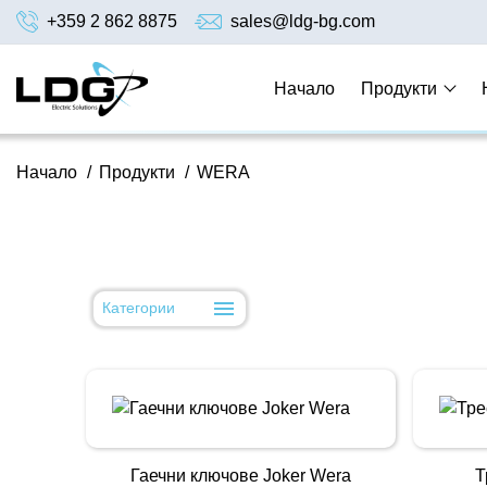
+359 2 862 8875
sales@ldg-bg.com
Начало
Продукти
Начало
/
Продукти
/
WERA
Категории
Гаечни ключове Joker Wera
Т