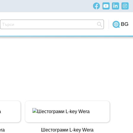
BG
era
Шестограми L-key Wera