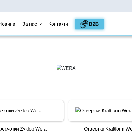
B2B
Новини
За нас
Контакти
ресчотки Zyklop Wera
Отвертки Kraftform W