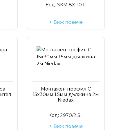
Код:
SKM 8X110 F
Виж повече
ра
Монтажен профил C
ител
15x30мм 1.5мм дължина 2м
Niedax
V
Код:
2970/2 SL
Виж повече