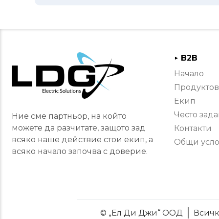
B2B
►
Начало
Продуктов
Екип
Често зад
Ние сме партньор, на който
можете да разчитате, защото зад
Контакти
всяко наше действие стои екип, а
Общи усл
всяко начало започва с доверие.
© „Ел Ди Джи“ ООД
Всичк