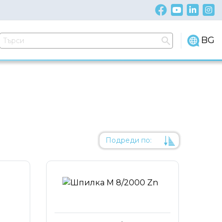
BG
Подреди по:
Уместност
Име
Име
Код на артикул