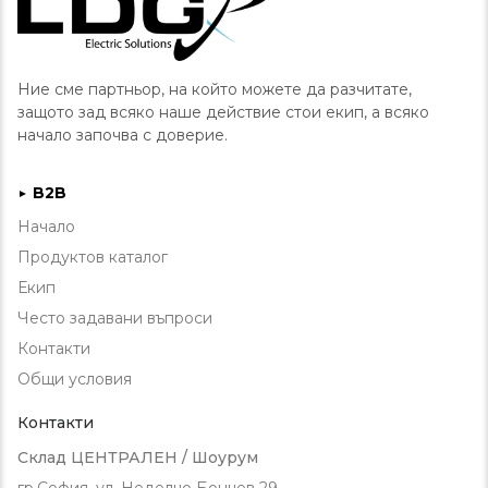
Ние сме партньор, на който можете да разчитате,
защото зад всяко наше действие стои екип, а всяко
начало започва с доверие.
B2B
►
Начало
Продуктов каталог
Екип
Често задавани въпроси
Контакти
Общи условия
Контакти
Склад ЦЕНТРАЛЕН / Шоурум
гр.София, ул. Неделчо Бончев 29