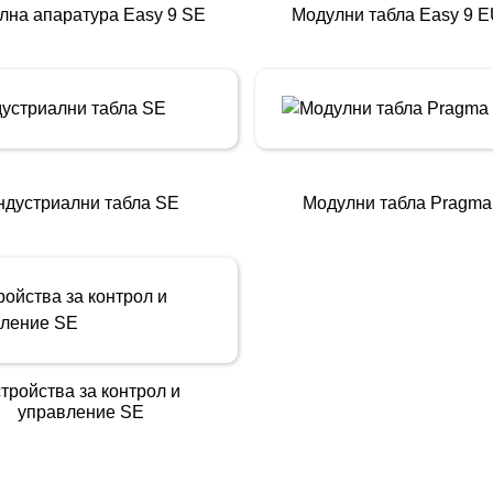
лна апаратура Easy 9 SE
Модулни табла Easy 9 
ндустриални табла SE
Модулни табла Pragma
тройства за контрол и
управление SE