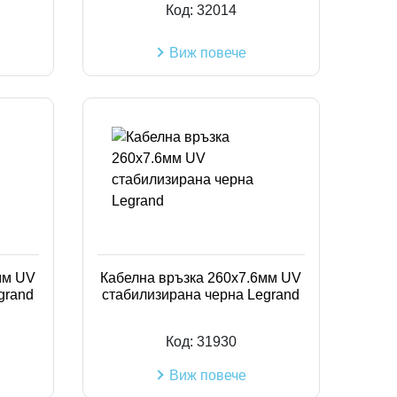
Код:
32014
Виж повече
мм UV
Кабелна връзка 260x7.6мм UV
grand
стабилизирана черна Legrand
Код:
31930
Виж повече