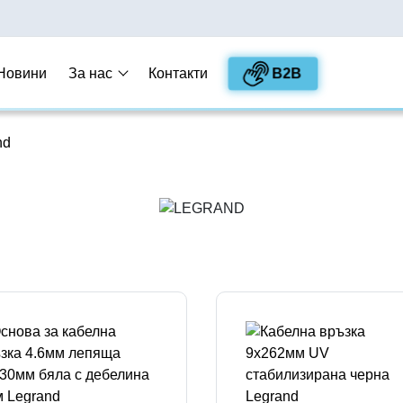
B2B
Новини
За нас
Контакти
nd