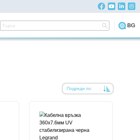
BG
Подреди по:
Уместност
Име
Име
Код на артикул