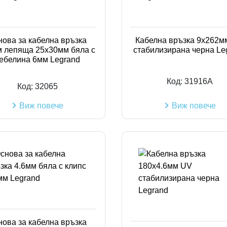
нова за кабелна връзка
Кабелна връзка 9х262м
м лепяща 25х30мм бяла с
стабилизирана черна Le
ебелина 6мм Legrand
Код:
31916A
Код:
32065
Виж повече
Виж повече
нова за кабелна връзка