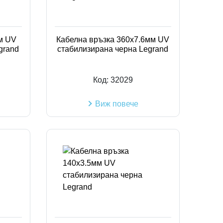
Код на артикул
м UV
Кабелна връзка 360x7.6мм UV
grand
стабилизирана черна Legrand
Код:
32029
Виж повече