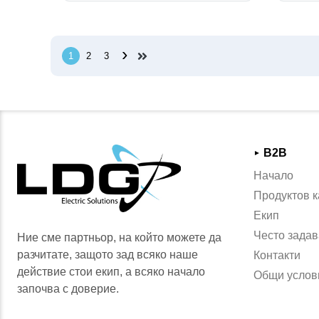
›
1
2
3
B2B
►
Начало
Продуктов к
Екип
Често задав
Ние сме партньор, на който можете да
разчитате, защото зад всяко наше
Контакти
действие стои екип, а всяко начало
Общи услов
започва с доверие.