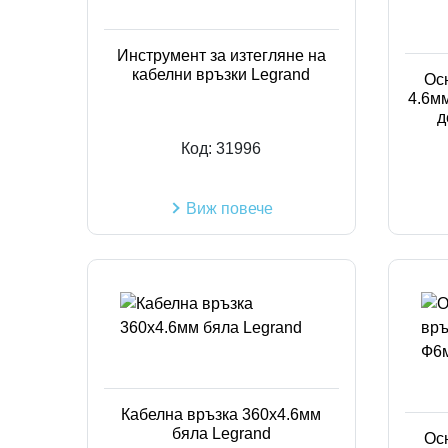
Инструмент за изтегляне на
кабелни връзки Legrand
Ос
4.6м
д
Код:
31996
Виж повече
Кабелна връзка 360x4.6мм
бяла Legrand
Ос