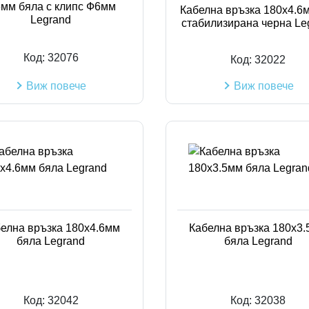
6мм бяла с клипс Ф6мм
Кабелна връзка 180x4.6
Legrand
стабилизирана черна Le
Код:
32076
Код:
32022
Виж повече
Виж повече
елна връзка 180x4.6мм
Кабелна връзка 180x3
бяла Legrand
бяла Legrand
Код:
32042
Код:
32038