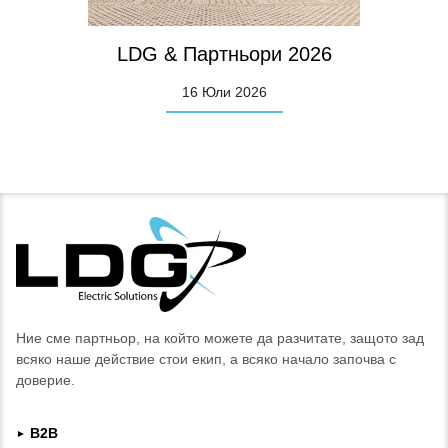
ори 2026
Посещение на заводите н
026
9
Юни
2026
Ние сме партньор, на който можете да разчитате, защото зад
всяко наше действие стои екип, а всяко начало започва с
доверие.
B2B
►