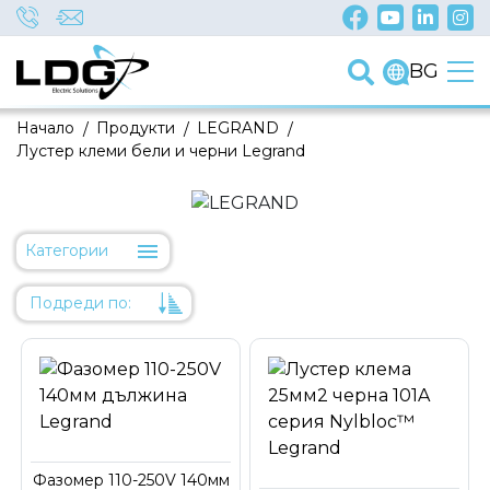
BG
Начало
/
Продукти
/
LEGRAND
/
Лустер клеми бели и черни Legrand
Категории
Подреди по:
Уместност
Име
Име
Код на артикул
Фазомер 110-250V 140мм