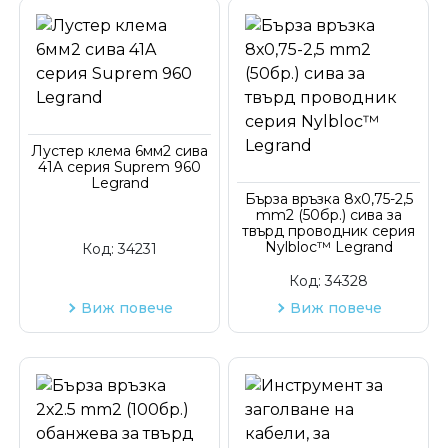
Лустер клема 6мм2 сива
41A серия Suprem 960
Legrand
Бърза връзка 8х0,75-2,5
mm2 (50бр.) сива за
твърд проводник серия
Nylbloc™ Legrand
Код:
34231
Код:
34328
Виж повече
Виж повече