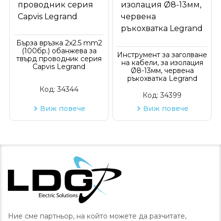
Бърза връзка 2х2.5 mm2
(100бр.) обанжева за
Инструмент за заголване
твърд проводник серия
на кабели, за изолация
Capvis Legrand
Ø8-13мм, червена
ръкохватка Legrand
Код:
34344
Код:
34399
Виж повече
Виж повече
Ние сме партньор, на който можете да разчитате,