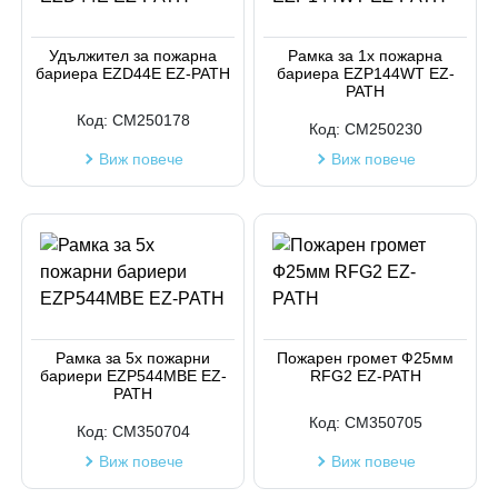
Удължител за пожарна
Рамка за 1х пожарна
бариера EZD44E EZ-PATH
бариера EZP144WT EZ-
PATH
Код:
CM250178
Код:
CM250230
Виж повече
Виж повече
Рамка за 5х пожарни
Пожарен громет Ф25мм
бариери EZP544MBE EZ-
RFG2 EZ-PATH
PATH
Код:
CM350705
Код:
CM350704
Виж повече
Виж повече