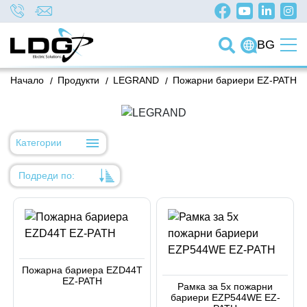
BG
Начало
/
Продукти
/
LEGRAND
/
Пожарни бариери EZ-PATH
Категории
Подреди по:
Уместност
Име
Име
Пожарна бариера EZD44T
Код на артикул
EZ-PATH
Рамка за 5х пожарни
бариери EZP544WE EZ-
Код на артикул