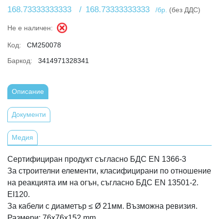
168.73333333333
/
168.73333333333
/бр.
(без ДДС)
Не е наличен:
Код:
CM250078
Баркод:
3414971328341
Описание
Документи
Медия
Сертифициран продукт съгласно БДС EN 1366-3
За строителни елементи, класифицирани по отношение
на реакцията им на огън, съгласно БДС EN 13501-2.
EI120.
За кабели с диаметър ≤ Ø 21мм. Възможна ревизия.
Размери: 76x76x152 mm