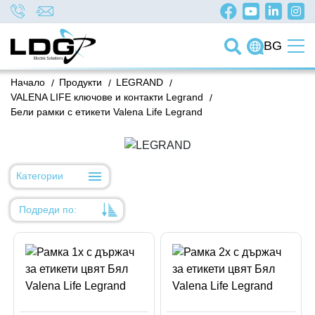
BG
Начало
/
Продукти
/
LEGRAND
/
VALENA LIFE ключове и контакти Legrand
/
Бели рамки с етикети Valena Life Legrand
Категории
Подреди по:
Уместност
Име
Име
Код на артикул