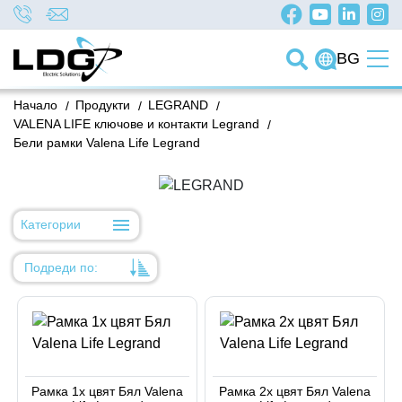
BG
Начало
/
Продукти
/
LEGRAND
/
VALENA LIFE ключове и контакти Legrand
/
Бели рамки Valena Life Legrand
Категории
Подреди по:
Уместност
Име
Име
Рамка 1х цвят Бял Valena
Рамка 2х цвят Бял Valena
Код на артикул