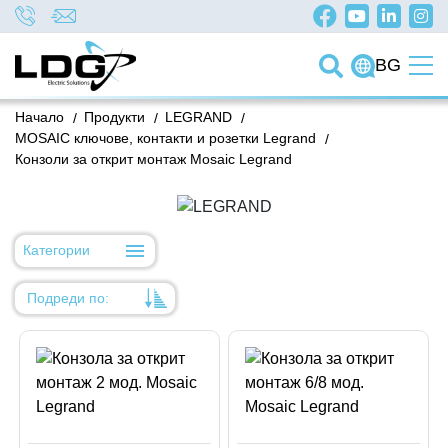
BG
Начало
/
Продукти
/
LEGRAND
/
MOSAIC ключове, контакти и розетки Legrand
/
Конзоли за открит монтаж Mosaic Legrand
Категории
Подреди по:
Уместност
Име
Име
Код на артикул