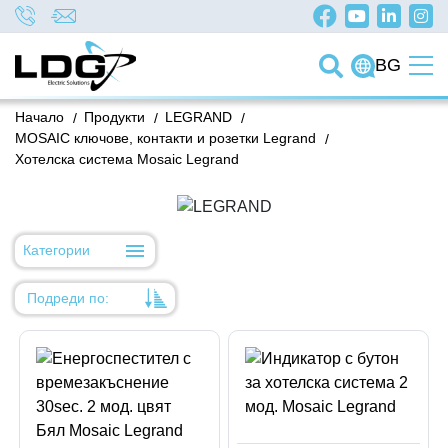
BG
Начало
/
Продукти
/
LEGRAND
/
MOSAIC ключове, контакти и розетки Legrand
/
Хотелска система Mosaic Legrand
Категории
Подреди по:
Уместност
Име
Име
Код на артикул