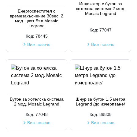
Индикатор с бутон за
хотелска система 2 мод.
Код на артикул
Енергоспестител с
Mosaic Legrand
времезакъснение 30sec. 2
мод. цвят Бял Mosaic
Legrand
Код:
77047
Код:
78445
Виж повече
Виж повече
Бутон за хотелска система
Шнур за бутон 1.5 метра
2 мод. Mosaic Legrand
Legrand /до изчерпване/
Код:
77048
Код:
89805
Виж повече
Виж повече