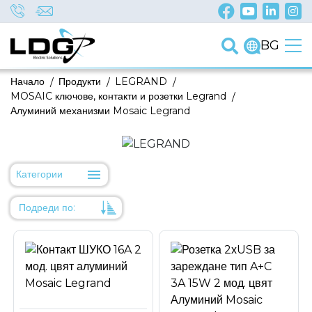
BG
Начало
/
Продукти
/
LEGRAND
/
MOSAIC ключове, контакти и розетки Legrand
/
Алуминий механизми Mosaic Legrand
Категории
Подреди по:
Уместност
Име
Име
Код на артикул