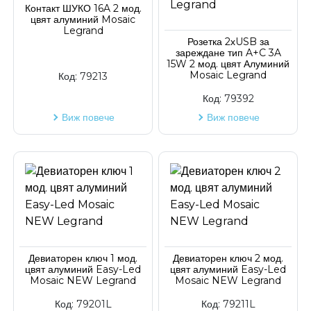
Контакт ШУКО 16A 2 мод.
цвят алуминий Mosaic
Код на артикул
Legrand
Розетка 2хUSB за
зареждане тип A+C 3A
15W 2 мод. цвят Алуминий
Mosaic Legrand
Код:
79213
Код:
79392
Виж повече
Виж повече
Девиаторен ключ 1 мод.
Девиаторен ключ 2 мод.
цвят алуминий Easy-Led
цвят алуминий Easy-Led
Mosaic NEW Legrand
Mosaic NEW Legrand
Код:
79201L
Код:
79211L