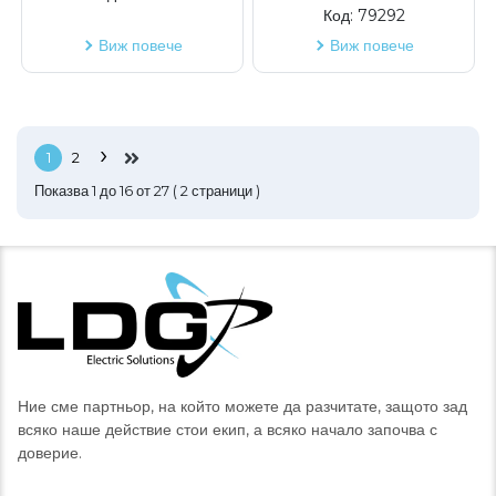
Код:
79292
Виж повече
Виж повече
›
1
2
Показва
1
до
16
от
27
(
2
страници )
Ние сме партньор, на който можете да разчитате, защото зад
всяко наше действие стои екип, а всяко начало започва с
доверие.