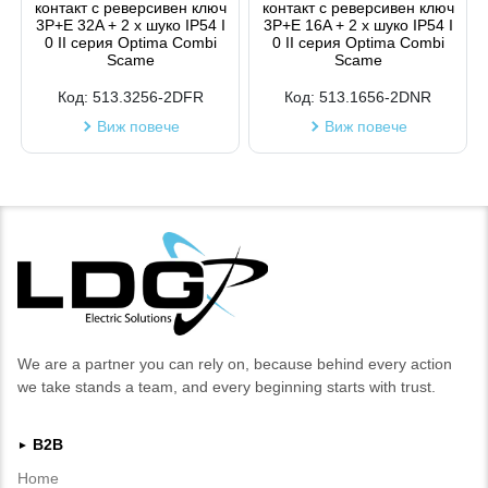
контакт с реверсивен ключ
контакт с реверсивен ключ
3P+Е 32A + 2 х шуко IP54 I
3P+Е 16A + 2 х шуко IP54 I
0 II серия Optima Combi
0 II серия Optima Combi
Scame
Scame
Код:
513.3256-2DFR
Код:
513.1656-2DNR
Виж повече
Виж повече
We are a partner you can rely on, because behind every action
we take stands a team, and every beginning starts with trust.
B2B
►
Home