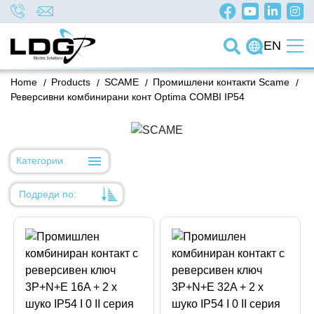
EN
Home
/
Products
/
SCAME
/
Промишлени контакти Scame
/
Реверсивни комбинирани конт Optima COMBI IP54
Категории
Подреди по:
Уместност
Име
Име
Код на артикул