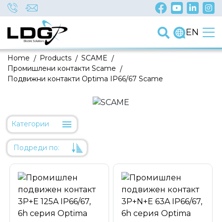
EN
Home
/
Products
/
SCAME
/
Промишлени контакти Scame
/
Подвижни контакти Optima IP66/67 Scame
Категории
Подреди по:
Уместност
Име
Име
Код на артикул