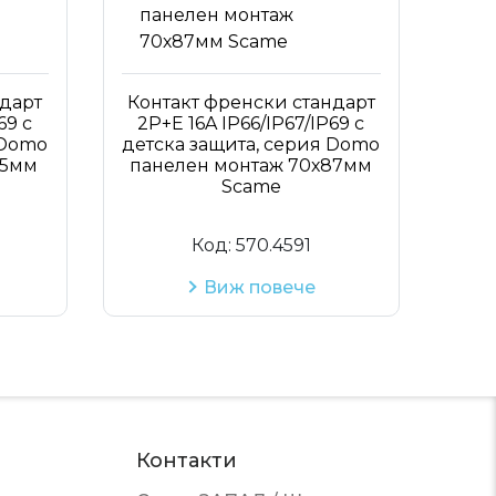
ндарт
Контакт френски стандарт
69 с
2P+Е 16A IP66/IP67/IP69 с
 Domo
детска защита, серия Domo
75мм
панелен монтаж 70х87мм
Scame
Код:
570.4591
Виж повече
Контакти