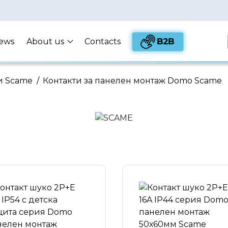
B2B
ews
About us
Contacts
и Scame
/
Контакти за панелен монтаж Domo Scame