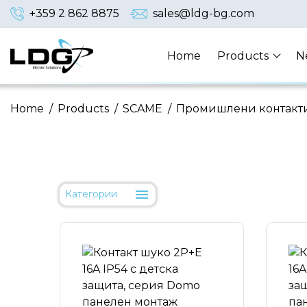
+359 2 862 8875
sales@ldg-bg.com
Home
Products
N
Home
/
Products
/
SCAME
/
Промишлени контакт
Категории