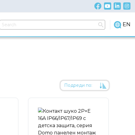
EN
Подреди по:
Уместност
Име
Име
Код на артикул