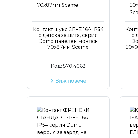
Контакт шуко 2P+Е 16A IP54
Конт
с детска защита, серия
с 
Domo панелен монтаж
Do
70х87мм Scame
50х6
Код:
570.4062
Виж повече