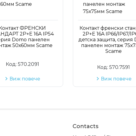
Контакт ФРЕНСКИ
Контакт френски ста
НДАРТ 2P+Е 16A IP54
2P+Е 16A IP66/IP67/IP
ерия Domo панелен
детска защита, серия
нтаж 50х60мм Scame
панелен монтаж 75х
Scame
Код:
570.2091
Код:
570.7591
Виж повече
Виж повече
Contacts