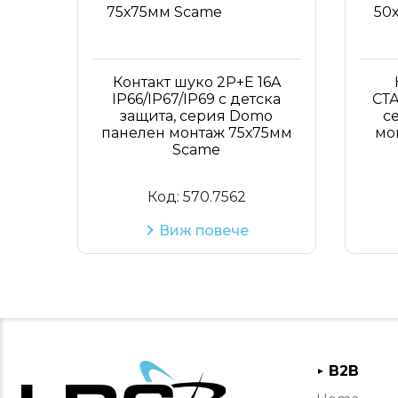
Контакт шуко 2P+Е 16A
IP66/IP67/IP69 с детска
СТА
защита, серия Domo
с
панелен монтаж 75х75мм
мо
Scame
Код:
570.7562
Виж повече
B2B
►