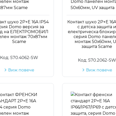
акт шуко 2P+Е 16A IP54
Контакт шуко 2P+Е 16A
рия Domo версия за
с детска защита 
яд на ЕЛЕКТРОМОБИЛ
електрическа блокир
елен монтаж 70х87мм
серия Domo панел
Scame
монтаж 50х60мм, 
защита Scame
Код:
570.4062-SW
Код:
570.2062-SW
Виж повече
Виж повече