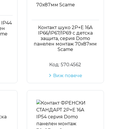
Код на артикул
 IP44
Контакт шуко 2P+Е 16A
ен
IP66/IP67/IP69 с детска
ame
защита, серия Domo
панелен монтаж 70х87мм
Scame
Код:
570.4562
Виж повече