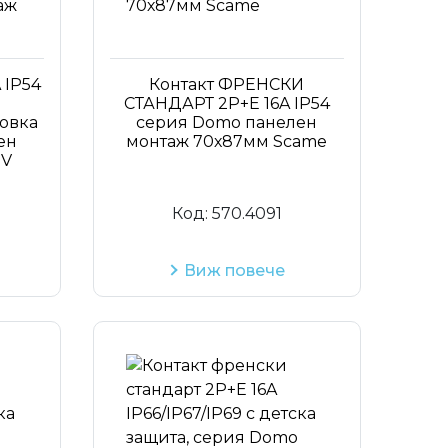
 IP54
Контакт ФРЕНСКИ
и
СТАНДАРТ 2P+Е 16A IP54
овка
серия Domo панелен
ен
монтаж 70х87мм Scame
UV
Код:
570.4091
Виж повече