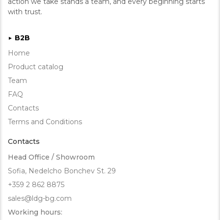
action we take stands a team, and every beginning starts
with trust.
B2B
►
Home
Product catalog
Team
FAQ
Contacts
Terms and Conditions
Contacts
Head Office / Showroom
Sofia, Nedelcho Bonchev St. 29
+359 2 862 8875
sales@ldg-bg.com
Working hours: