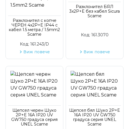
Разклонител БЯЛ
3x2P+E без кабел Sicura
Scame
Разклонител с копче
ЧЕРЕН 4x2P+E IP44 с
кабел 1.5 метра / 1.5mm2
Scame
Код:
161.3070
Код:
161.243/D
Виж повече
Виж повече
Щепсел черен Шуко
Щепсел бял Шуко 2P+E
2P+E 16A ІP20 UV
16A ІP20 UV GW750
GW750 градуса серия
градуса серия UNEL
UNEL Scame
Scame