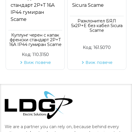
Разклонител БЯЛ
5x2P+E без кабел Sicura
Scame
Куплунг черен с капак
френски стандарт 2P+Т
16A ІP44 гумиран Scame
Код:
161.5070
Код:
110.3150
Виж повече
Виж повече
We are a partner you can rely on, because behind every