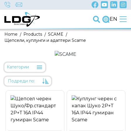
EN
Home
/
Products
/
SCAME
/
Щепсели, куплунги и адаптери Scame
Категории
Подреди по:
Уместност
Име
Име
Код на артикул