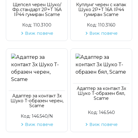
Код на артикул
Щепсел черен Шуко/
Куплунг черен с капак
Фр.стандарт 2P+Т 16A
Шуко 2P+Т 16A ІP44
ІP44 гумиран Scame
гумиран Scame
Код:
110.3100
Код:
110.3160
Виж повече
Виж повече
Адаптер за контакт 3х
Шуко Т-образен бял,
Адаптер за контакт 3х
Scame
Шуко Т-образен черен,
Scame
Код:
146.540
Код:
146.540/N
Виж повече
Виж повече