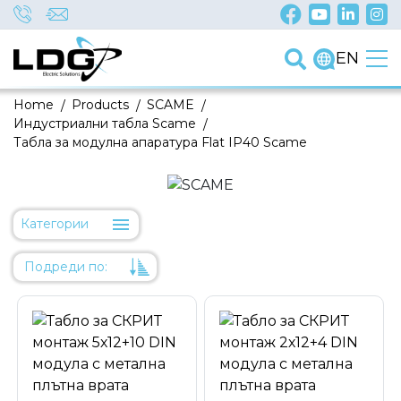
EN
Home
/
Products
/
SCAME
/
Индустриални табла Scame
/
Табла за модулна апаратура Flat IP40 Scame
Категории
Подреди по:
Уместност
Име
Име
Код на артикул