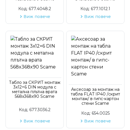
Код:
677.4048.2
Код:
677.1012.1
Виж повече
Виж повече
Табло за СКРИТ монтаж
3х12+6 DIN модула с
Аксесоар за монтаж на
метална плътна врата
табла FLAT IP40 /скрит
568x368x90 Scame
монтаж/ в гипс-картон
стени Scame
Код:
677.3036.2
Код:
654.0025
Виж повече
Виж повече