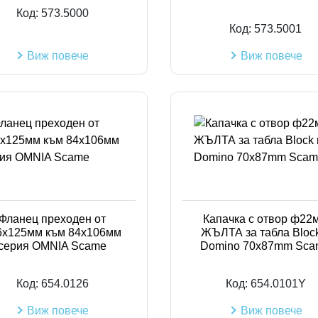
Код:
573.5000
Код:
573.5001
Виж повече
Виж повече
Фланец преходен от
Капачка с отвор ф22
6х125мм към 84х106мм
ЖЪЛТА за табла Bloc
серия OMNIA Scame
Domino 70x87mm Sca
Код:
654.0126
Код:
654.0101Y
Виж повече
Виж повече