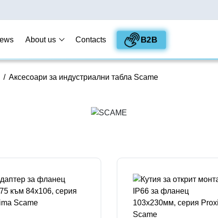
B2B
ews
About us
Contacts
/
Аксесоари за индустриални табла Scame