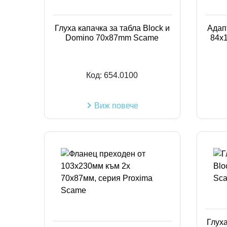
Глуха капачка за табла Block и
Адап
Domino 70x87mm Scame
84х1
Код:
654.0100
Виж повече
Глуха