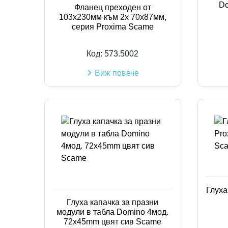
D
Фланец преходен от
103х230мм към 2х 70х87мм,
серия Proxima Scame
Код:
573.5002
Виж повече
Глуха
Глуха капачка за празни
модули в табла Domino 4мод.
72x45mm цвят сив Scame