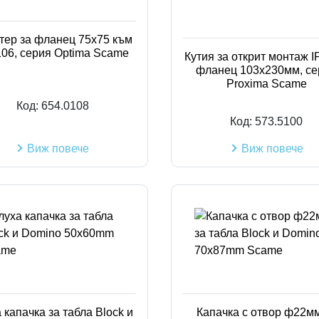
тер за фланец 75х75 към
06, серия Optima Scame
Кутия за открит монтаж I
фланец 103х230мм, се
Proxima Scame
Код:
654.0108
Код:
573.5100
Виж повече
Виж повече
 капачка за табла Block и
Капачка с отвор ф22мм