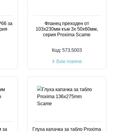
Код на артикул
P66 за
Фланец преходен от
рия
103х230мм към 3х 50х60мм,
серия Proxima Scame
Код:
573.5003
Виж повече
 за
Глуха капачка за табло Proxima