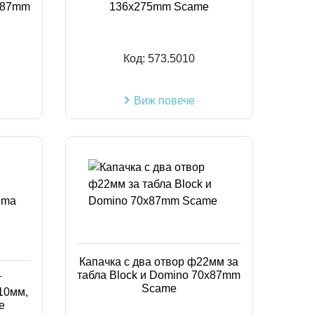
0x87mm
136x275mm Scame
Код:
573.5010
Виж повече
Капачка с два отвор ф22мм за
табла Block и Domino 70x87mm
т
Scame
10мм,
e