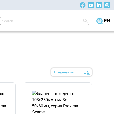
EN
Подреди по:
Уместност
Име
Име
Код на артикул