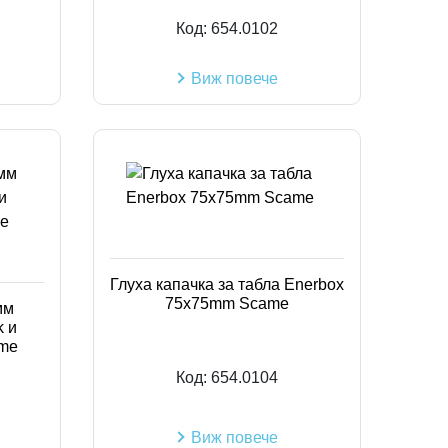
Код:
654.0102
Виж повече
Глуха капачка за табла Enerbox
75x75mm Scame
мм
k и
me
Код:
654.0104
Виж повече