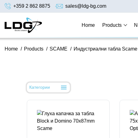
+359 2 862 8875
sales@ldg-bg.com
Home
Products
N
Home
/
Products
/
SCAME
/
Индустриални табла Scame
Категории