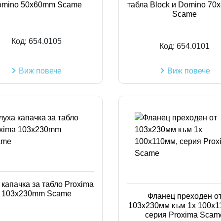
omino 50x60mm Scame
табла Block и Domino 7
Scame
Код:
654.0105
Код:
654.0101
Виж повече
Виж повече
 капачка за табло Proxima
103x230mm Scame
Фланец преходен о
103х230мм към 1х 100х1
серия Proxima Scam