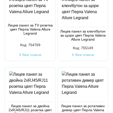
Лицев панел за TV розетка
цвят Перла Valena Allure
Лицев панел за ключ/бутон
Legrand
за щори цвят Перла Valena
Allure Legrand
Код:
754769
Код:
755149
Виж повече
Виж повече
Лицев панел за двойна
Лицев панел за ротативен
2xRJ45/RJ11 розетка цвят
димер цвят Перла Valena