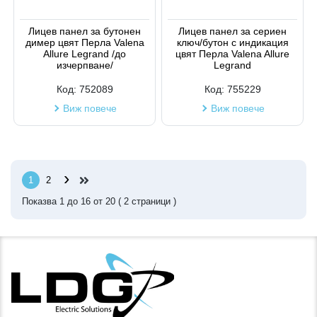
Лицев панел за бутонен
Лицев панел за сериен
димер цвят Перла Valena
ключ/бутон с индикация
Allure Legrand /до
цвят Перла Valena Allure
изчерпване/
Legrand
Код:
752089
Код:
755229
Виж повече
Виж повече
›
1
2
Показва
1
до
16
от
20
(
2
страници )