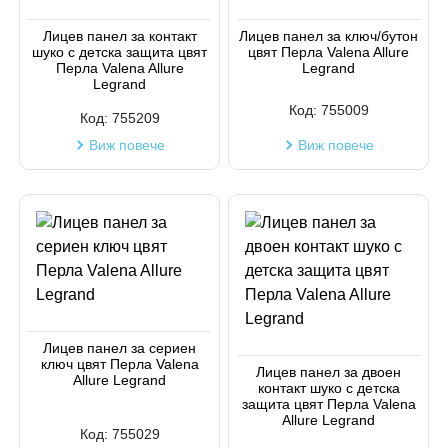
Код на артикул
Лицев панел за контакт
Лицев панел за ключ/бутон
шуко с детска защита цвят
цвят Перла Valena Allure
Перла Valena Allure
Legrand
Legrand
Код:
755009
Код:
755209
Виж повече
Виж повече
Лицев панел за сериен
ключ цвят Перла Valena
Лицев панел за двоен
Allure Legrand
контакт шуко с детска
защита цвят Перла Valena
Allure Legrand
Код:
755029