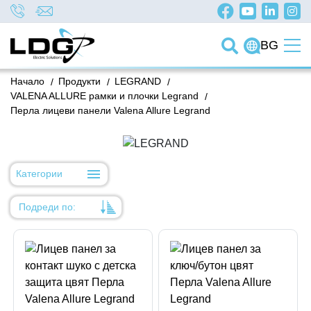
BG
Начало
/
Продукти
/
LEGRAND
/
VALENA ALLURE рамки и плочки Legrand
/
Перла лицеви панели Valena Allure Legrand
Категории
Подреди по:
Уместност
Име
Име
Код на артикул