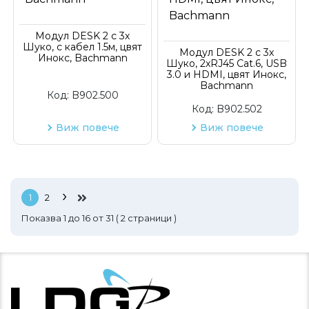
Модул DESK 2 с 3х
Шуко, с кабел 1.5м, цвят
Модул DESK 2 с 3х
Инокс, Bachmann
Шуко, 2xRJ45 Cat.6, USB
3.0 и HDMI, цвят Инокс,
Bachmann
Код:
B902.500
Код:
B902.502
Виж повече
Виж повече
›
1
2
Показва
1
до
16
от
31
(
2
страници )