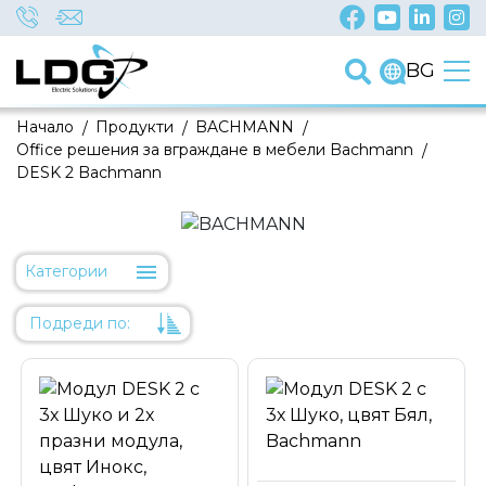
BG
Начало
/
Продукти
/
BACHMANN
/
Office решения за вграждане в мебели Bachmann
/
DESK 2 Bachmann
Категории
Подреди по:
Уместност
Име
Име
Код на артикул