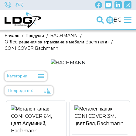
BG
Начало
/
Продукти
/
BACHMANN
/
Office решения за вграждане в мебели Bachmann
/
CONI COVER Bachmann
Категории
Подреди по:
Уместност
Име
Име
Код на артикул