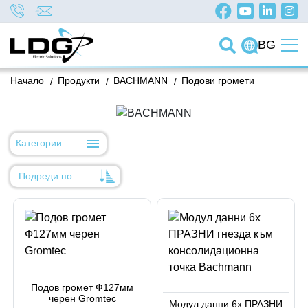
BG
Начало
/
Продукти
/
BACHMANN
/
Подови громети
Категории
Подреди по:
Уместност
Име
Име
Код на артикул
Подов громет Ф127мм
черен Gromtec
Код на артикул
Модул данни 6x ПРАЗНИ