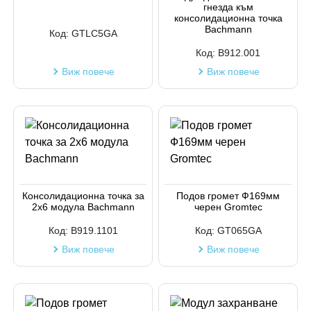
гнезда към
консолидационна точка
Bachmann
Код:
GTLC5GA
Код:
B912.001
Виж повече
Виж повече
Консолидационна точка за
Подов громет Ф169мм
2х6 модула Bachmann
черен Gromtec
Код:
B919.1101
Код:
GT065GA
Виж повече
Виж повече