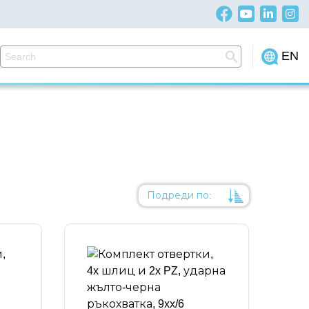
EN
Подреди по:
Уместност
Име
Име
Код на артикул