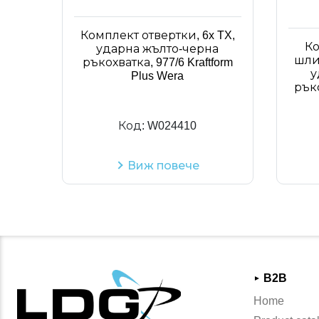
Комплект отвертки, 6x TX,
Ко
ударна жълто-черна
шлиц
ръкохватка, 977/6 Kraftform
у
Plus Wera
ръко
Код:
W024410
Виж повече
B2B
►
Home