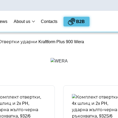
B2B
ews
About us
Contacts
Отвертки ударни Kraftform Plus 900 Wera