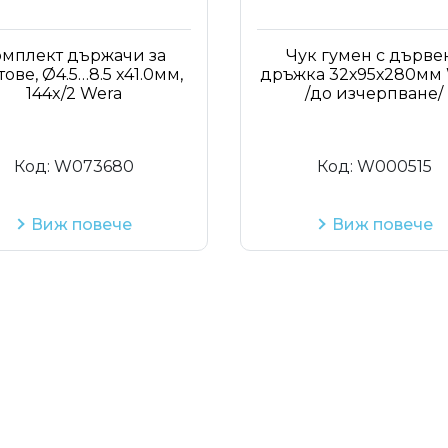
омплект държачи за
Чук гумен с дърве
ове, Ø4.5…8.5 x41.0мм,
дръжка 32х95х280мм
144x/2 Wera
/до изчерпване/
Код:
W073680
Код:
W000515
Виж повече
Виж повече