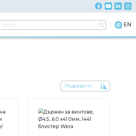
EN
Подреди по:
Уместност
Име
Име
Код на артикул