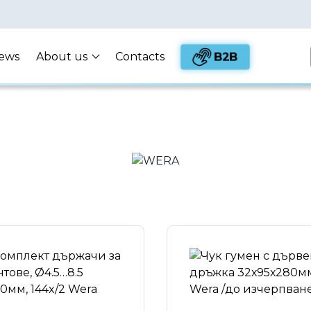
B2B
ews
About us
Contacts