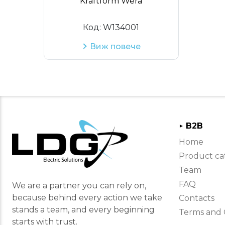
Kraftform Wera
Код:
W134001
Виж повече
B2B
►
Home
Product ca
Team
FAQ
We are a partner you can rely on,
because behind every action we take
Contacts
stands a team, and every beginning
Terms and 
starts with trust.