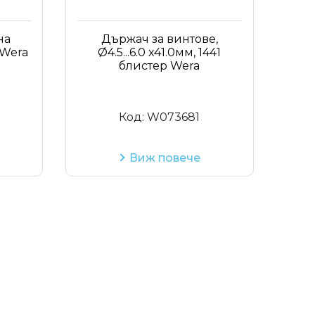
Код на артикул
на
Държач за винтове,
 Wera
Ø4.5...6.0 x41.0мм, 1441
блистер Wera
Код:
W073681
Виж повече