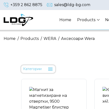
+359 2 862 8875
sales@ldg-bg.com
Home
Products
N
Home
/
Products
/
WERA
/
Аксесоари Wera
Категории