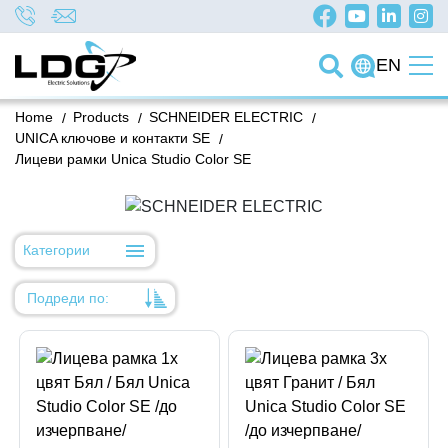
EN
Home
/
Products
/
SCHNEIDER ELECTRIC
/
UNICA ключове и контакти SE
/
Лицеви рамки Unica Studio Color SE
Категории
Подреди по:
Уместност
Име
Име
Код на артикул