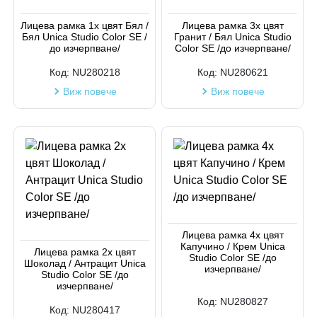
Код на артикул
Лицева рамка 1х цвят Бял /
Лицева рамка 3х цвят
Бял Unica Studio Color SE /
Гранит / Бял Unica Studio
до изчерпване/
Color SE /до изчерпване/
Код:
NU280218
Код:
NU280621
Виж повече
Виж повече
Лицева рамка 4х цвят
Капучино / Крем Unica
Лицева рамка 2х цвят
Studio Color SE /до
Шоколад / Антрацит Unica
изчерпване/
Studio Color SE /до
изчерпване/
Код:
NU280827
Код:
NU280417