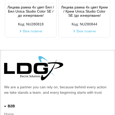
Лицева рамка 4х цвят Бял /
Лицева рамка 4х цвят Крем
Бял Unica Studio Color SE /
/ Крем Unica Studio Color
до изчерпване/
SE /до изчерпване/
Код:
NU280818
Код:
NU280844
Виж повече
Виж повече
We are a partner you can rely on, because behind every action
we take stands a team, and every beginning starts with trust.
B2B
►
Home