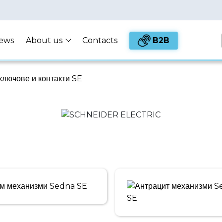
B2B
ews
About us
Contacts
лючове и контакти SE