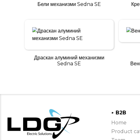
Бели механизми Sedna SE
Кре
Драскан алуминий механизми
Sedna SE
Вен
B2B
►
Home
Product ca