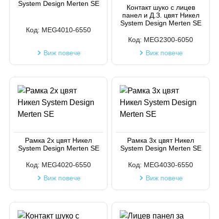
System Design Merten SE
Код на артикул
Контакт шуко с лицев
панел и Д.З. цвят Никел
System Design Merten SE
Код:
MEG4010-6550
Код:
MEG2300-6050
Виж повече
Виж повече
Рамка 2х цвят Никел
Рамка 3х цвят Никел
System Design Merten SE
System Design Merten SE
Код:
MEG4020-6550
Код:
MEG4030-6550
Виж повече
Виж повече