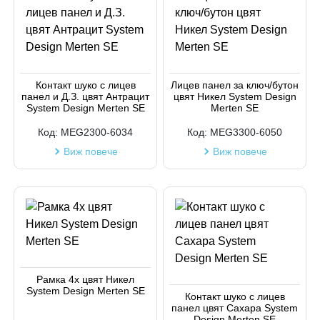
Контакт шуко с лицев
Лицев панел за ключ/бутон
панел и Д.З. цвят Антрацит
цвят Никел System Design
System Design Merten SE
Merten SE
Код:
MEG2300-6034
Код:
MEG3300-6050
Виж повече
Виж повече
Рамка 4х цвят Никел
System Design Merten SE
Контакт шуко с лицев
панел цвят Сахара System
Design Merten SE