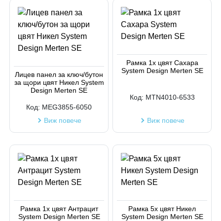
Рамка 1х цвят Сахара
System Design Merten SE
Лицев панел за ключ/бутон
за щори цвят Никел System
Design Merten SE
Код:
MTN4010-6533
Код:
MEG3855-6050
Виж повече
Виж повече
Рамка 1х цвят Антрацит
Рамка 5х цвят Никел
System Design Merten SE
System Design Merten SE