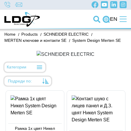
EN
Home
/
Products
/
SCHNEIDER ELECTRIC
/
MERTEN ключове и контакти SE
/
System Design Merten SE
Категории
Подреди по:
Уместност
Име
Име
Код на артикул
Рамка 1х цвят Никел