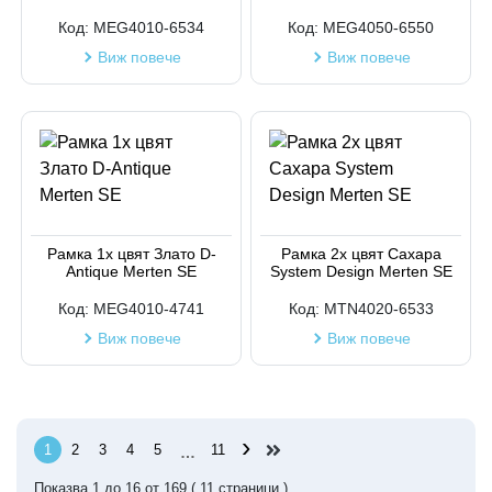
Код:
MEG4010-6534
Код:
MEG4050-6550
Виж повече
Виж повече
Рамка 1х цвят Злато D-
Рамка 2х цвят Сахара
Antique Merten SE
System Design Merten SE
Код:
MEG4010-4741
Код:
MTN4020-6533
Виж повече
Виж повече
›
1
2
3
4
5
11
…
Показва
1
до
16
от
169
(
11
страници )