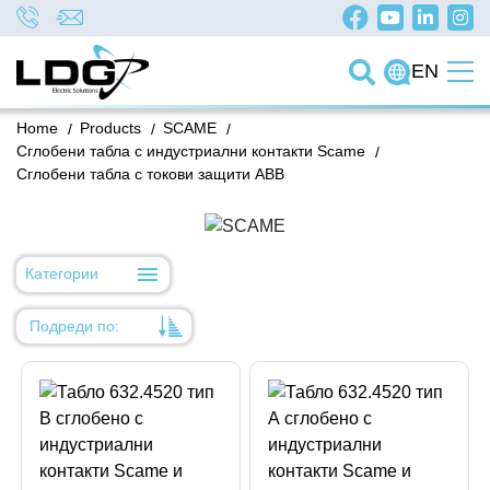
EN
Home
/
Products
/
SCAME
/
Сглобени табла с индустриални контакти Scame
/
Сглобени табла с токови защити ABB
Категории
Подреди по:
Уместност
Име
Име
Код на артикул