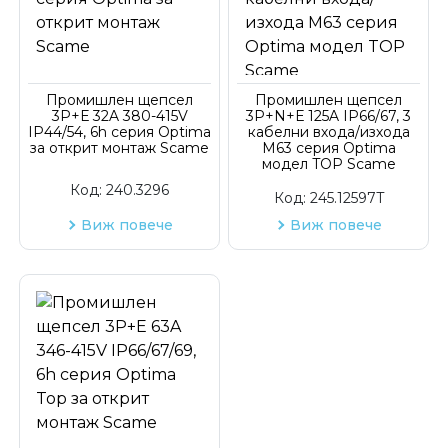
Промишлен щепсел
Промишлен щепсел
3P+Е 32A 380-415V
3P+N+Е 125A IP66/67, 3
IP44/54, 6h серия Optima
кабелни входа/изхода
за открит монтаж Scame
М63 серия Optima
модел TOP Scame
Код:
240.3296
Код:
245.12597T
Виж повече
Виж повече