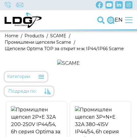
EN
Home
/
Products
/
SCAME
/
Промишлени щепсели Scame
/
Щепсели Optima TOP за открит м-ж IP44/IP66 Scame
Категории
Подреди по:
Уместност
Име
Име
Код на артикул