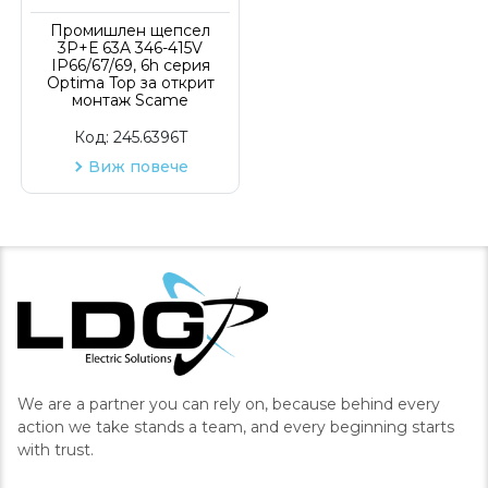
Промишлен щепсел
3P+Е 63A 346-415V
IP66/67/69, 6h серия
Optima Top за открит
монтаж Scame
Код:
245.6396T
Виж повече
We are a partner you can rely on, because behind every
action we take stands a team, and every beginning starts
with trust.