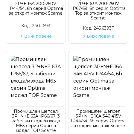
2P+Е 16A 200-250V
2P+Е 63A 200-250V
IP44/54, 6h серия Optima
IP67/69, 6h серия Optima
за открит монтаж Scame
Top за открит монтаж
Scame
Код:
240.1693
Код:
245.6393T
Виж повече
Виж повече
Промишлен щепсел
Промишлен щепсел
3P+N+Е 63A IP66/67, 3
3P+N+Е 16A 346-415V
кабелни входа/изхода
IP44/54, 6h серия Optima
М63 серия Optima
за открит монтаж Scame
модел TOP Scame