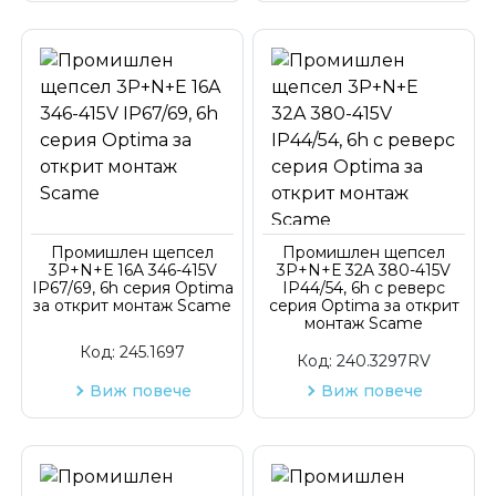
Промишлен щепсел
Промишлен щепсел
3P+N+Е 16A 346-415V
3P+N+Е 32A 380-415V
IP67/69, 6h серия Optima
IP44/54, 6h с реверс
за открит монтаж Scame
серия Optima за открит
монтаж Scame
Код:
245.1697
Код:
240.3297RV
Виж повече
Виж повече