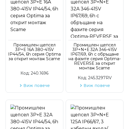
Промишлен щепсел
Промишлен щепсел
3P+Е 16A 380-415V
3P+N+Е 32A 346-415V
IP44/54, 6h серия Optima
IP67/69, 6h с обръщане
за открит монтаж Scame
на фазите серия Optima-
REVERSE за открит
монтаж Scame
Код:
240.1696
Код:
245.3297RV
Виж повече
Виж повече