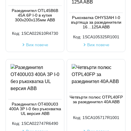
Код на артикул
Разединител OTL45B6B
45А 6P I-0 в кутия
Ръкохватка OHYS3AH I-0
300x200x135мм ABB
въртяща за разединители
16…125A ABB
Код:
1SCA022610R4730
Код:
1SCA105325R1001
Виж повече
Виж повече
Четвърти полюс OTPL40FP
за разединител 40A ABB
Разединител OT400U03
400А 3P I-0 без ръкохватка
UL версия ABB
Код:
1SCA105717R1001
Код:
1SCA022747R6490