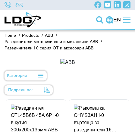
EN
Home
/
Products
/
ABB
/
Разединители моторизирани и механични ABB
/
Разединители I 0 серия OT и аксесоари ABB
Категории
Подреди по:
Уместност
Име
Име
Код на артикул