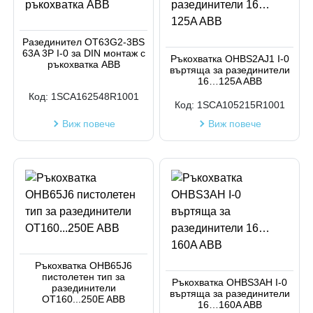
Разединител OT63G2-3BS
63A 3P I-0 за DIN монтаж с
Ръкохватка OHBS2AJ1 I-0
ръкохватка ABB
въртяща за разединители
16…125A ABB
Код:
1SCA162548R1001
Код:
1SCA105215R1001
Виж повече
Виж повече
Ръкохватка OHB65J6
пистолетен тип за
Ръкохватка OHBS3AH I-0
разединители
въртяща за разединители
OT160...250E ABB
16…160A ABB