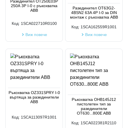
Разединител OT250E03P
250А 3P I-0 с ръкохватка
Разединител OT63G2-
ABB
4BSN2 63A 4P I-0 за DIN
монтаж с ръкохватка ABB
Код:
1SCA022710R0100
Код:
1SCA162559R1001
Виж повече
Виж повече
Ръкохватка OZ331SPRY I-0
въртяща за разединители
Ръкохватка OHB145J12
ABB
пистолетен тип за
разединители
OT630...800E ABB
Код:
1SCA113097R1001
Код:
1SCA022381R2110