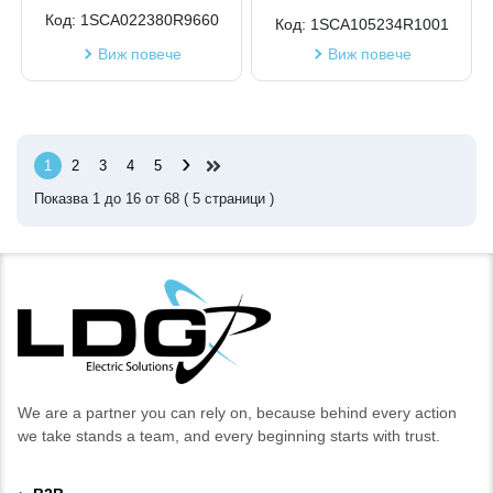
Код:
1SCA022380R9660
Код:
1SCA105234R1001
Виж повече
Виж повече
›
1
2
3
4
5
Показва
1
до
16
от
68
(
5
страници )
We are a partner you can rely on, because behind every action
we take stands a team, and every beginning starts with trust.