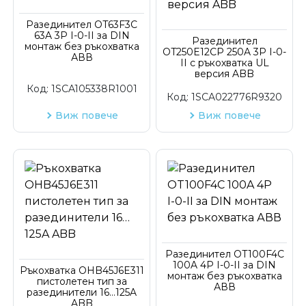
Код на артикул
Разединител OT63F3C
63A 3P I-0-II за DIN
Разединител
монтаж без ръкохватка
OT250E12CP 250A 3P I-0-
АВВ
II с ръкохватка UL
версия ABB
Код:
1SCA105338R1001
Код:
1SCA022776R9320
Виж повече
Виж повече
Разединител OT100F4C
100A 4P I-0-II за DIN
Ръкохватка OHB45J6E311
монтаж без ръкохватка
пистолетен тип за
АВВ
разединители 16…125A
ABB