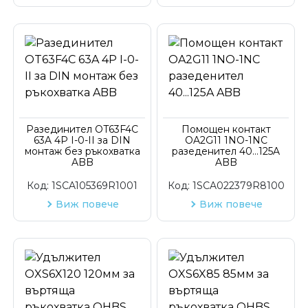
Разединител OT63F4C
Помощен контакт
63A 4P I-0-II за DIN
OA2G11 1NO-1NC
монтаж без ръкохватка
разеденител 40...125A
ABB
ABB
Код:
1SCA105369R1001
Код:
1SCA022379R8100
Виж повече
Виж повече