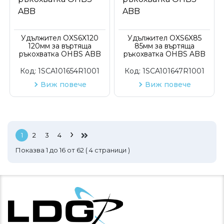
Удължител OXS6X120
Удължител OXS6X85
120мм за въртяща
85мм за въртяща
ръкохватка OHBS ABB
ръкохватка OHBS ABB
Код:
1SCA101654R1001
Код:
1SCA101647R1001
Виж повече
Виж повече
›
1
2
3
4
Показва
1
до
16
от
62
(
4
страници )