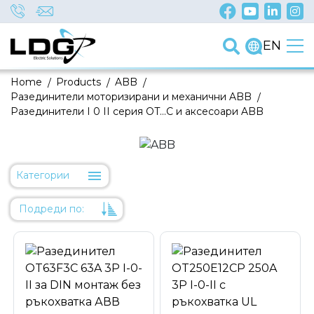
EN
Home
/
Products
/
ABB
/
Разединители моторизирани и механични ABB
/
Разединители I 0 II серия OT...C и аксесоари ABB
Категории
Подреди по:
Уместност
Име
Име
Код на артикул