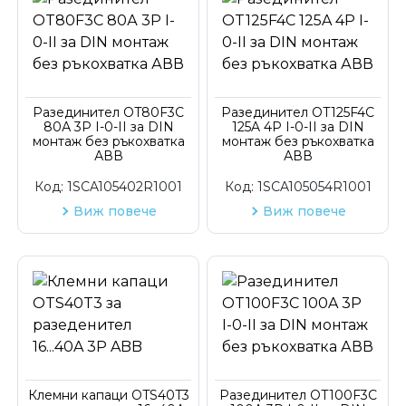
Разединител OT80F3C
Разединител OT125F4C
80А 3P I-0-II за DIN
125A 4P I-0-II за DIN
монтаж без ръкохватка
монтаж без ръкохватка
АВВ
АВВ
Код:
1SCA105402R1001
Код:
1SCA105054R1001
Виж повече
Виж повече
Клемни капаци OTS40T3
Разединител OT100F3C