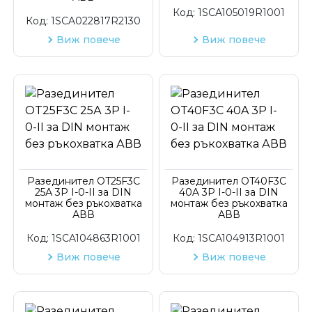
Код:
1SCA105019R1001
Код:
1SCA022817R2130
Виж повече
Виж повече
Разединител OT25F3C
Разединител OT40F3C
25А 3P I-0-II за DIN
40A 3P I-0-II за DIN
монтаж без ръкохватка
монтаж без ръкохватка
АВВ
АВВ
Код:
1SCA104863R1001
Код:
1SCA104913R1001
Виж повече
Виж повече