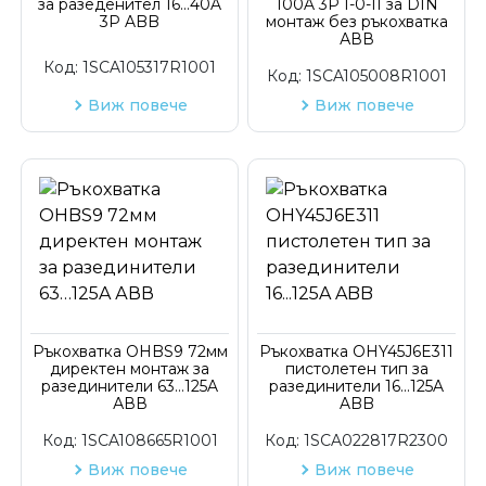
за разеденител 16...40A
100A 3P I-0-II за DIN
3P ABB
монтаж без ръкохватка
АВВ
Код:
1SCA105317R1001
Код:
1SCA105008R1001
Виж повече
Виж повече
Ръкохватка OHBS9 72мм
Ръкохватка OHY45J6E311
директен монтаж за
пистолетен тип за
разединители 63…125A
разединители 16...125A
АВВ
ABB
Код:
1SCA108665R1001
Код:
1SCA022817R2300
Виж повече
Виж повече