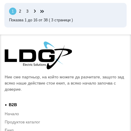
›
1
2
3
Показва
1
до
16
от
38
(
3
страници )
Ние сме партньор, на който можете да разчитате, защото зад
всяко наше действие стои екип, а всяко начало започва с
доверие.
B2B
►
Начало
Продуктов каталог
Екип