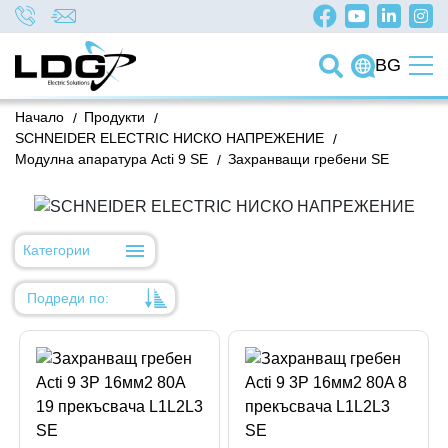
BG
Начало
/
Продукти
/
SCHNEIDER ELECTRIC НИСКО НАПРЕЖЕНИЕ
/
Модулна апаратура Acti 9 SE
/
Захранващи гребени SE
Категории
Подреди по:
Уместност
Име
Име
Код на артикул