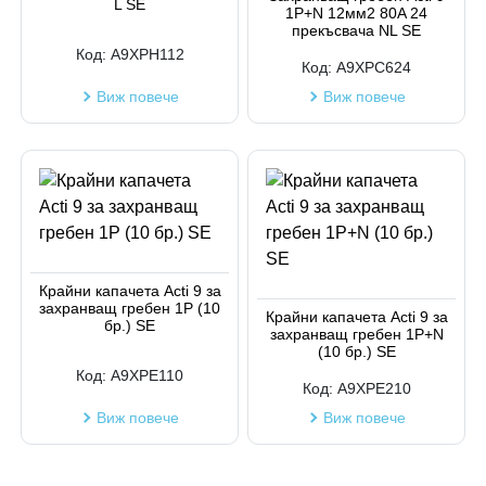
L SE
1P+N 12мм2 80A 24
прекъсвача NL SE
Код:
A9XPH112
Код:
A9XPC624
Виж повече
Виж повече
Крайни капачета Acti 9 за
захранващ гребен 1P (10
Крайни капачета Acti 9 за
бр.) SE
захранващ гребен 1P+N
(10 бр.) SE
Код:
A9XPE110
Код:
A9XPE210
Виж повече
Виж повече