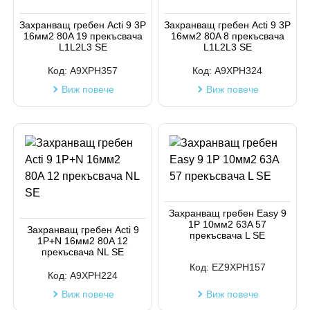
Код на артикул
Захранващ гребен Acti 9 3P
Захранващ гребен Acti 9 3P
16мм2 80A 19 прекъсвача
16мм2 80A 8 прекъсвача
L1L2L3 SE
L1L2L3 SE
Код:
A9XPH357
Код:
A9XPH324
Виж повече
Виж повече
Захранващ гребен Easy 9
1P 10мм2 63A 57
Захранващ гребен Acti 9
прекъсвача L SE
1P+N 16мм2 80A 12
прекъсвача NL SE
Код:
EZ9XPH157
Код:
A9XPH224
Виж повече
Виж повече