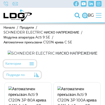
BG
Начало
/
Продукти
/
SCHNEIDER ELECTRIC НИСКО НАПРЕЖЕНИЕ
/
Модулна апаратура Acti 9 SE
/
Автоматични прекъсвачи C120N крива C SE
Категории
Подреди по:
Уместност
Име
Име