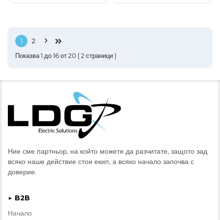
›
1
2
Показва
1
до
16
от
20
(
2
страници )
Ние сме партньор, на който можете да разчитате, защото зад
всяко наше действие стои екип, а всяко начало започва с
доверие.
B2B
►
Начало