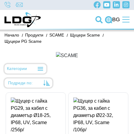
BG
Начало
/
Продукти
/
SCAME
/
Щуцери Scame
/
Щуцери PG Scame
Категории
Подреди по:
Уместност
Име
Име
Код на артикул