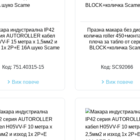
ара индустриална IP42
Празна макара без дис
ия AUTOROLLER кабел
количка roller 450+мон
V-F 15 метра х 1,5мм2 и
плоча за табло от сер
 1х 2P+Е 16A шуко Scame
BLOCK+количка Sca
Код:
751.40315-15
Код:
SC92066
Виж повече
Виж повече