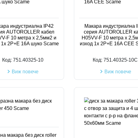
ара индустриална IP42
Макара индустриална 
ия AUTOROLLER кабел
серия AUTOROLLER к
V-F 10 метра х 2,5мм2 и
H05VV-F 10 метра х 2,5
 1х 2P+Е 16A шуко Scame
изход 1х 2P+Е 16A CEE 
Код:
751.40325-10
Код:
751.40325-10C
Виж повече
Виж повече
на макара без диск roller