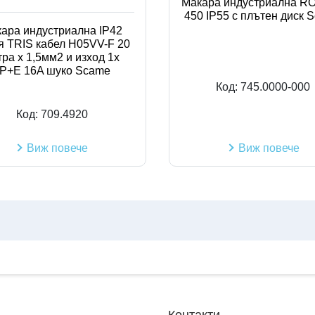
Макара индустриална R
450 IP55 с плътен диск 
ара индустриална IP42
я TRIS кабел H05VV-F 20
тра х 1,5мм2 и изход 1х
P+Е 16A шуко Scame
Код:
745.0000-000
Код:
709.4920
Виж повече
Виж повече
Контакти