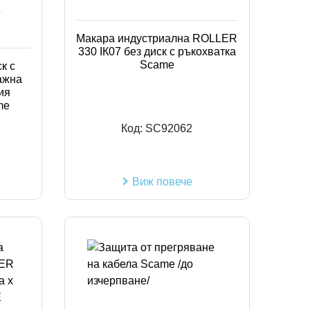
Код на артикул
Макара индустриална ROLLER
330 IК07 без диск с ръкохватка
Scame
к с
тажна
ия
me
Код:
SC92062
Виж повече