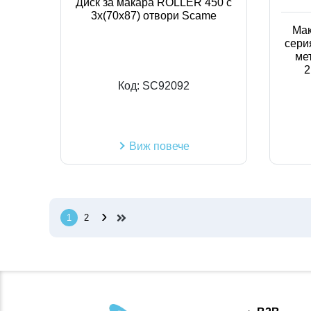
Диск за макара ROLLER 450 с
3х(70х87) отвори Scame
Мак
сери
ме
2
Код:
SC92092
Виж повече
›
1
2