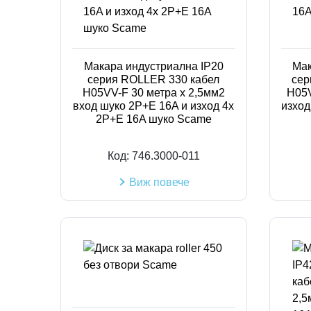
Макара индустриална IP20
Мак
серия ROLLER 330 кабел
сер
H05VV-F 30 метра х 2,5мм2
H05V
вход шуко 2P+E 16A и изход 4х
изход
2P+Е 16A шуко Scame
Код:
746.3000-011
Виж повече