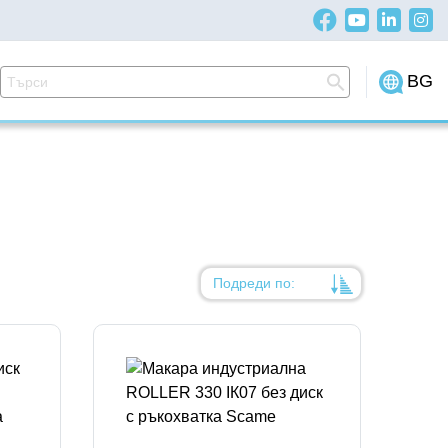
BG
Подреди по:
Уместност
Име
Име
Код на артикул