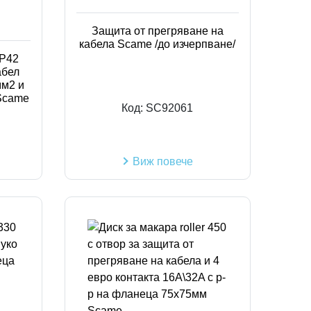
Защита от прегряване на
кабела Scame /до изчерпване/
IP42
абел
мм2 и
Scame
Код:
SC92061
Виж повече