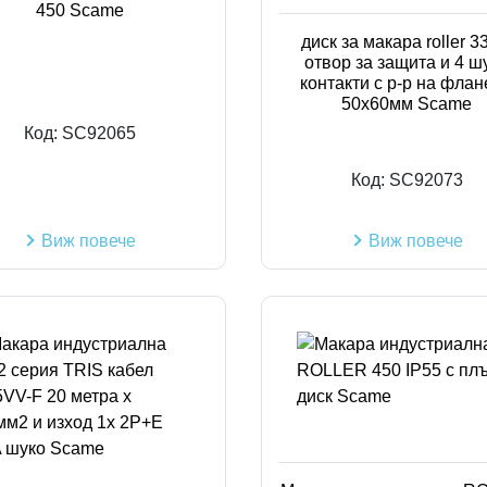
450 Scame
диск за макара roller 3
отвор за защита и 4 ш
контакти с р-р на фла
50x60мм Scame
Код:
SC92065
Код:
SC92073
Виж повече
Виж повече