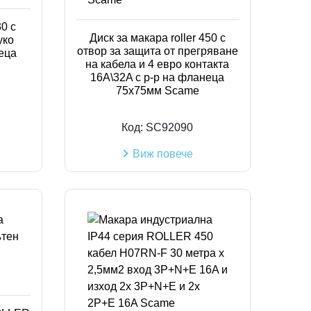
30 с
Диск за макара roller 450 с
уко
отвор за защита от прегряване
неца
на кабела и 4 евро контакта
16A\32A с р-р на фланеца
75x75мм Scame
Код:
SC92090
Виж повече