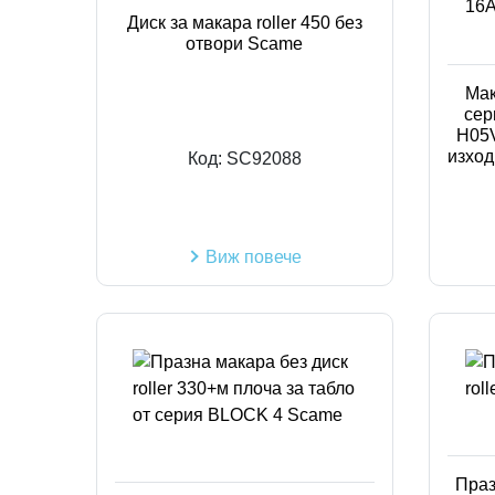
Диск за макара roller 450 без
отвори Scame
Мак
сер
H05V
изход
Код:
SC92088
Виж повече
Праз