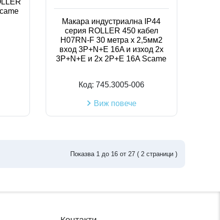
OLLER
Scame
Макара индустриална IP44
серия ROLLER 450 кабел
H07RN-F 30 метра х 2,5мм2
вход 3P+N+Е 16A и изход 2х
3P+N+E и 2х 2P+E 16A Scame
Код:
745.3005-006
Виж повече
Показва
1
до
16
от
27
(
2
страници )
Контакти