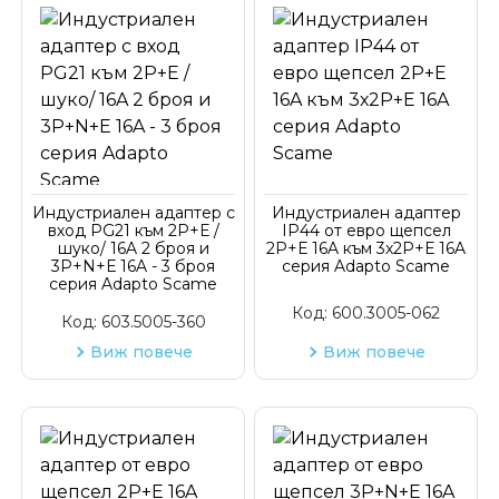
Индустриален адаптер с
Индустриален адаптер
вход PG21 към 2P+Е /
IP44 от евро щепсел
шуко/ 16A 2 броя и
2P+Е 16A към 3х2P+Е 16A
3P+N+Е 16A - 3 броя
серия Adapto Scame
серия Adapto Scame
Код:
600.3005-062
Код:
603.5005-360
Виж повече
Виж повече