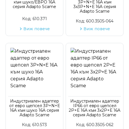
към шуко/ЕВРО 16A
3P+N+Е 16A към
серия Adapto Scame
3х3P+N+Е 16A серия
Adapto Scame
Код:
610.371
Код:
600.3505-064
Виж повече
Виж повече
Индустриален адаптер
Индустриален адаптер
от евро щепсел 3P+N+Е
IP66 от евро щепсел
16A към шуко 16A серия
2P+Е 16A към 3х2P+Е 16A
Adapto Scame
серия Adapto Scame
Код:
610.573
Код:
600.3505-062