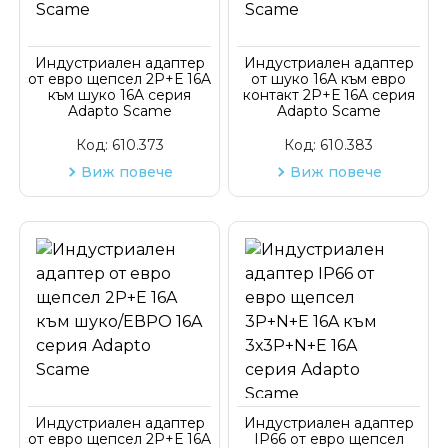
Код на артикул
Индустриален адаптер
Индустриален адаптер
от евро щепсел 2P+Е 16A
от шуко 16A към евро
към шуко 16A серия
контакт 2P+Е 16A серия
Adapto Scame
Adapto Scame
Код:
610.373
Код:
610.383
Виж повече
Виж повече
Индустриален адаптер
Индустриален адаптер
от евро щепсел 2P+Е 16A
IP66 от евро щепсел