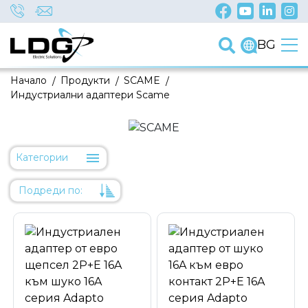
BG
Начало
/
Продукти
/
SCAME
/
Индустриални адаптери Scame
Категории
Подреди по:
Уместност
Име
Име
Код на артикул