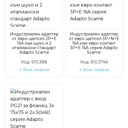
Индустриален адаптер
Индустриален адаптер
от евро щепсел 2P+E
от евро щепсел 3P+N+Е
16A към шуко и 2
16A към евро контакт
италиански стандарт
3P+Е 16A серия Adapto
Adapto Scame
Scame
Код:
610.388
Код:
610.3746
Виж повече
Виж повече