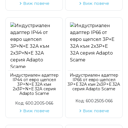
Виж повече
Виж повече
Индустриален адаптер
Индустриален адаптер
IP44 от евро щепсел
IP66 от евро щепсел
3P+N+Е 32A към
3P+Е 32A към 2х3P+Е 32A
2х3P+N+Е 32A серия
серия Adapto Scame
Adapto Scame
Код:
600.2505-066
Код:
600.2005-066
Виж повече
Виж повече